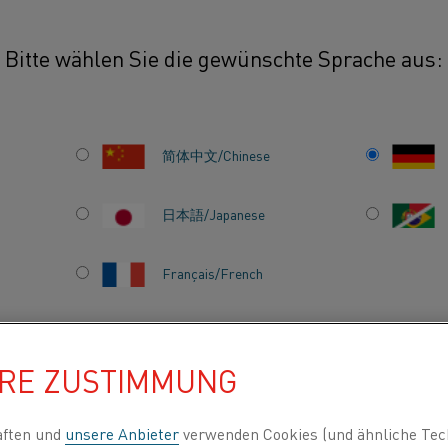
Bitte wählen Sie die gewünschte Sprache aus:
简体中文/Chinese
HTE
Kanthal hat eine lange
日本語/Japanese
zurückreicht, als es
gegründet wurde. Der
Français/French
(Kant) und der schwe
wo Kanthal AB gegrün
Hauptsitz hat.
HRE ZUSTIMMUNG
INDEN NACH
ÜBER UNS
WISSENSZENTRUM
aften und
unsere Anbieter
verwenden Cookies (und ähnliche Tec