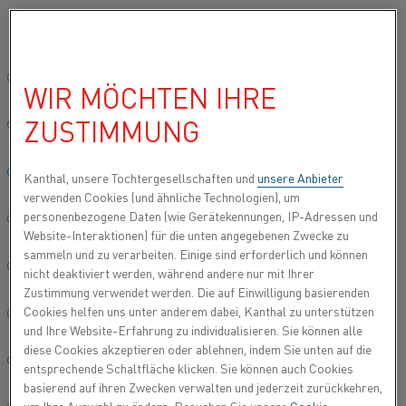
Bitte wählen Sie die gewünschte Sprache aus:
Startseite
Anwendungen
Energieeinsparung und nachhaltige Anwe
Global site/English
WIR MÖCHTEN IHRE
ENERGIEEINSPARUNG
ZUSTIMMUNG
UND NACHHALTIGE
简体中文/Chinese
ANWENDUNGEN
Deutsch/German
Kanthal, unsere Tochtergesellschaften und
unsere Anbieter
verwenden Cookies (und ähnliche Technologien), um
Elektrische Prozessheizung ist nicht nur
personenbezogene Daten (wie Gerätekennungen, IP-Adressen und
Italiano/Italian
energieeffizienter als mit fossilen Alternativen,
Website-Interaktionen) für die unten angegebenen Zwecke zu
sondern schafft auch eine sauberere und sicherere
sammeln und zu verarbeiten. Einige sind erforderlich und können
Umgebung für Produktionsmitarbeiter. Erfahren
日本語/Japanese
nicht deaktiviert werden, während andere nur mit Ihrer
Sie mehr über Anwendungen, die uns helfen, eine
Zustimmung verwendet werden. Die auf Einwilligung basierenden
nachhaltigere Zukunft zu gestalten.
Cookies helfen uns unter anderem dabei, Kanthal zu unterstützen
Português/Portuguese
und Ihre Website-Erfahrung zu individualisieren. Sie können alle
diese Cookies akzeptieren oder ablehnen, indem Sie unten auf die
Español/Spanish
entsprechende Schaltfläche klicken. Sie können auch Cookies
basierend auf ihren Zwecken verwalten und jederzeit zurückkehren,