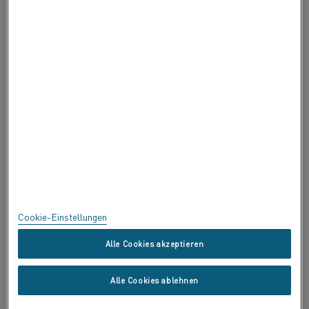
ÜBER ALLEIMA
ZERTIFIKATE
BEDENKEN ÄUSSERN
Datenschutz
Über diese Seite
Sitemap
Cookie-Einstellungen
Handelsmarken
Alle Cookies akzeptieren
Copyright © Kanthal AB; (publ) SE-734 27 Hallstahammar, Schweden
Alle Cookies ablehnen
Tel. +46 (0)220 21000