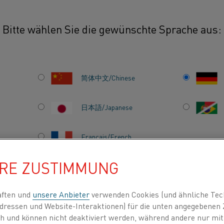
Bitte wählen Sie die gewünschte Sprache aus:
 Glühen
简体中文/Chinese
Das Kanthal Sortimen
Kupferproduktion. Zu
日本語/Japanese
verbreitet in Kupfer
Français/French
HRE ZUSTIMMUNG
INDEN NACH
ÜBER UNS
WISSENSZENTRUM
aften und
unsere Anbieter
verwenden Cookies (und ähnliche Tec
dressen und Website-Interaktionen) für die unten angegebene
lich und können nicht deaktiviert werden, während andere nur m