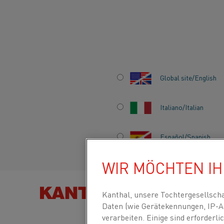
Startseite
Anwendungen
Prozessheizungen
Schmelzen und
Global site/English
SCHMELZEN UND
Italiano/Italian
GLÜHEN
Español/Spanish
WIR MÖCHTEN I
PRODUKT F
Kanthal, unsere Tochtergesellsch
Daten (wie Gerätekennungen, IP-A
verarbeiten. Einige sind erforder