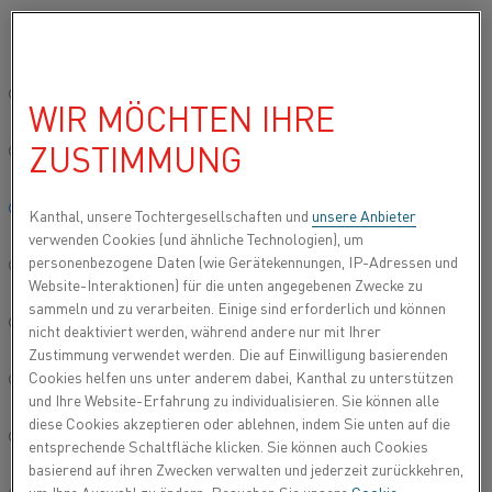
Bitte wählen Sie die gewünschte Sprache aus:
Startseite
Anwendungen
Prozessheizungen
Trocknung
Global site/English
WIR MÖCHTEN IHRE
TROCKNUNG
ZUSTIMMUNG
简体中文/Chinese
Das Kanthal Sortiment umfasst Produkte für die
Trocknung unterschiedlicher Arten von Materialien
Deutsch/German
Kanthal, unsere Tochtergesellschaften und
unsere Anbieter
und Produkten. Unsere Produkte werden z. B.
verwenden Cookies (und ähnliche Technologien), um
umfangreich in folgenden Bereichen eingesetzt:
personenbezogene Daten (wie Gerätekennungen, IP-Adressen und
Italiano/Italian
Website-Interaktionen) für die unten angegebenen Zwecke zu
sammeln und zu verarbeiten. Einige sind erforderlich und können
日本語/Japanese
nicht deaktiviert werden, während andere nur mit Ihrer
Zustimmung verwendet werden. Die auf Einwilligung basierenden
Cookies helfen uns unter anderem dabei, Kanthal zu unterstützen
Português/Portuguese
und Ihre Website-Erfahrung zu individualisieren. Sie können alle
diese Cookies akzeptieren oder ablehnen, indem Sie unten auf die
Español/Spanish
entsprechende Schaltfläche klicken. Sie können auch Cookies
basierend auf ihren Zwecken verwalten und jederzeit zurückkehren,