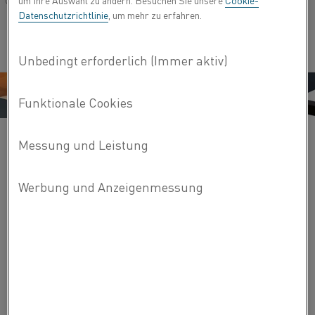
um Ihre Auswahl zu ändern. Besuchen Sie unsere
Cookie-
Français/French
Datenschutzrichtlinie
, um mehr zu erfahren.
Chemische Trocknung
Lebensmitteltrocknung
Trocknung von Erzkonzentraten
Lacktrocknen
Papiertrocknen