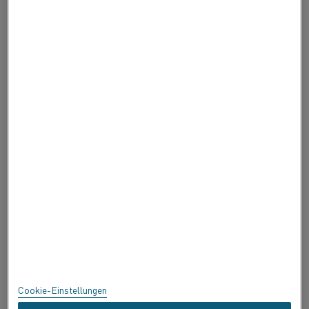
KONTAKTIEREN SIE UNS
ÜBER ALLEIMA
ÜBER ALLEIMA
ZERTIFIKATE
BEDENKEN ÄUSSERN
Datenschutz
Über diese Seite
Sitemap
Cookie-Einstellungen
Handelsmarken