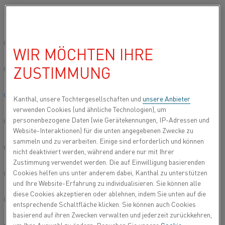
Bitte wählen Sie die gewünschte Sprache aus:
Startseite
Anwendungen
Prozessheizungen
Vorwärmen
Global site/English
WIR MÖCHTEN IHRE
VORWÄRMEN
ZUSTIMMUNG
简体中文/Chinese
Beim Vorwärmen wird das Material vor der
Weiterverarbeitung auf eine bestimmte
Deutsch/German
Kanthal, unsere Tochtergesellschaften und
unsere Anbieter
Temperatur erhitzt. Dies kann erfolgen, um Wasser
verwenden Cookies (und ähnliche Technologien), um
im Material zu entfernen (Aluminiumverarbeitung)
personenbezogene Daten (wie Gerätekennungen, IP-Adressen und
Italiano/Italian
oder um große Temperaturgradienten zwischen
Website-Interaktionen) für die unten angegebenen Zwecke zu
Ofen und Material zu verhindern.
sammeln und zu verarbeiten. Einige sind erforderlich und können
日本語/Japanese
nicht deaktiviert werden, während andere nur mit Ihrer
Zustimmung verwendet werden. Die auf Einwilligung basierenden
Cookies helfen uns unter anderem dabei, Kanthal zu unterstützen
Português/Portuguese
und Ihre Website-Erfahrung zu individualisieren. Sie können alle
diese Cookies akzeptieren oder ablehnen, indem Sie unten auf die
Español/Spanish
entsprechende Schaltfläche klicken. Sie können auch Cookies
basierend auf ihren Zwecken verwalten und jederzeit zurückkehren,