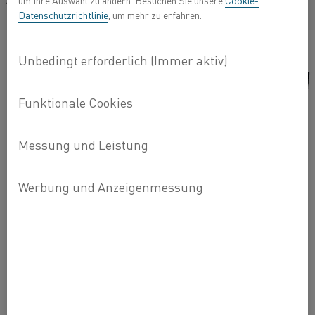
um Ihre Auswahl zu ändern. Besuchen Sie unsere
Cookie-
Français/French
Datenschutzrichtlinie
, um mehr zu erfahren.
Der Hauptzweck fuer das Vorwärmen von Teilen, die zum
Extrahieren von Aluminium verwendet werden, ist:
Wasser (Flüssigkeit) aus den Teilen zu entfernen, damit
das dabei verwendete geschmolzene Aluminium oder
Gusseisen das Wasser nicht bis zur Gasphase erhitzt und
eine Explosion verursacht. Da es in der Vergangenheit in
der Branche zu solchen Explosionen gekommen ist, muss
alles in jedem Fall vorgewärmt werden, um Unfälle zu
verhindern.
Das Vorheizen der Teile auf Arbeitstemperatur ermöglicht