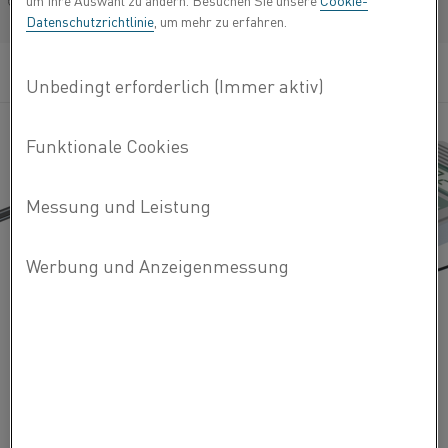
um Ihre Auswahl zu ändern. Besuchen Sie unsere
Cookie-
Français/French
Datenschutzrichtlinie
, um mehr zu erfahren.
Thermosäulen funktionieren als Sensoren oder
Generatoren.
Als Sensor wird die Thermosäule dazu verwendet, eine
relativ niedrige Temperatur festzustellen (verglichen mit