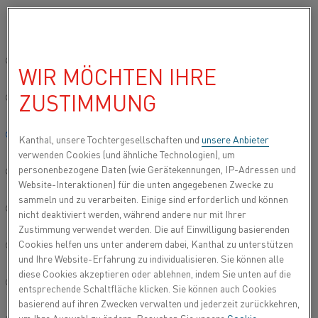
Bitte wählen Sie die gewünschte Sprache aus:
Startseite
Anwendungen
Temperaturmessung
Thermosäulen
Global site/English
WIR MÖCHTEN IHRE
THERMOSÄULEN
ZUSTIMMUNG
简体中文/Chinese
Thermosäulen wandeln thermische Energie in
elektrische Energie um. Sie nutzen mehrere
Deutsch/German
Kanthal, unsere Tochtergesellschaften und
unsere Anbieter
parallel oder in Reihe geschaltete Thermoelemente.
verwenden Cookies (und ähnliche Technologien), um
Thermosäulen werden zur berührungslosen
personenbezogene Daten (wie Gerätekennungen, IP-Adressen und
Italiano/Italian
Temperaturmessung verwendet. Ihre Funktion
Website-Interaktionen) für die unten angegebenen Zwecke zu
besteht darin, die von einem Objekt abgegebene
sammeln und zu verarbeiten. Einige sind erforderlich und können
日本語/Japanese
Hitzestrahlung in einen Spannungsausgang zu
nicht deaktiviert werden, während andere nur mit Ihrer
Zustimmung verwendet werden. Die auf Einwilligung basierenden
übertragen. Die Ausgangsspannung liegt im
Cookies helfen uns unter anderem dabei, Kanthal zu unterstützen
Bereich von Dutzenden oder Hunderten von
Português/Portuguese
und Ihre Website-Erfahrung zu individualisieren. Sie können alle
Millivolts.
diese Cookies akzeptieren oder ablehnen, indem Sie unten auf die
Español/Spanish
entsprechende Schaltfläche klicken. Sie können auch Cookies
basierend auf ihren Zwecken verwalten und jederzeit zurückkehren,