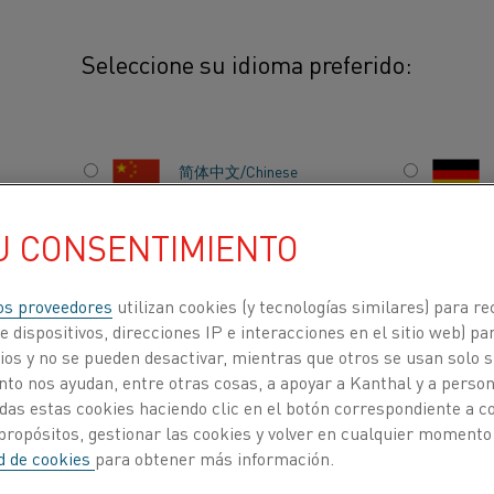
Seleccione su idioma preferido:
38-7
简体中文/Chinese
Entre las aplicaciones típicas de 
resistencia o como componente de
U CONSENTIMIENTO
日本語/Japanese
bimetálicos, por ejemplo, en estuf
baja dilatación térmica, también r
Français/French
os proveedores
utilizan cookies (y tecnologías similares) para re
donde se requiere sensibilidad a 
 dispositivos, direcciones IP e interacciones en el sitio web) par
como marcos para sistemas de med
os y no se pueden desactivar, mientras que otros se usan solo s
ituye
to nos ayudan, entre otras cosas, a apoyar a Kanthal y a personal
mecánicos.
das estas cookies haciendo clic en el botón correspondiente a 
ACERCA DE
CENTRO DE
propósitos, gestionar las cookies y volver en cualquier momento
NOSOTROS
CONOCIMIENTO
ad de cookies
para obtener más información.
COMPOSICIÓN QUÍMICA