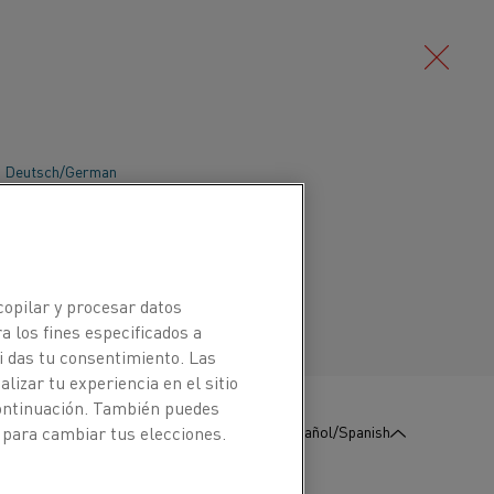
Deutsch/German
38-7 se incluyen su uso como fleje de
 baja expansión en termostatos
Português/Portuguese
as de gas y eléctricas. Gracias a su
esulta útil como material estructural
copilar y procesar datos
bajas temperaturas, por ejemplo,
a los fines especificados a
ición o para piezas en relojes
i das tu consentimiento. Las
izar tu experiencia en el sitio
continuación. También puedes
:
Póngase en contacto con
Español/Spanish
 para cambiar tus elecciones.
nosotros