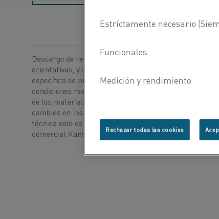
Descargo de responsabilidad: Las recomendaciones so
orientativas, y la idoneidad de un material para una ap
específica se puede confirmar solo cuando conocemos
condiciones reales de utilización. Debido al desarrollo
de los materiales, es posible que sea necesario realiza
cambios en los datos técnicos sin previo aviso. Esta fi
técnica solo es válida para materiales que lleven la m
Rechazar todas las cookies
Acep
®
comercial Kanthal
.