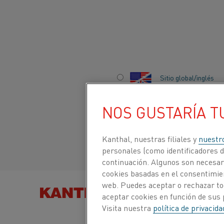
Inicio
Productos
Datasheets
Fichas técnicas de materiales
Sitio global/inglés
38-7
NOS GUSTARÍA T
Italiano/Italian
Fleje
Español/Spanish
Kanthal, nuestras filiales y
nuestr
personales (como identificadores de
continuación. Algunos son necesari
Hoja de datos actualizada
2021-10-13 09:39
(sust
cookies basadas en el consentimien
todas las ediciones anteriores)
web. Puedes aceptar o rechazar to
BUSCAR PRODUCTOS
aceptar cookies en función de sus 
POR
Visita nuestra
política de privacid
ESCARGAR COMO PDF