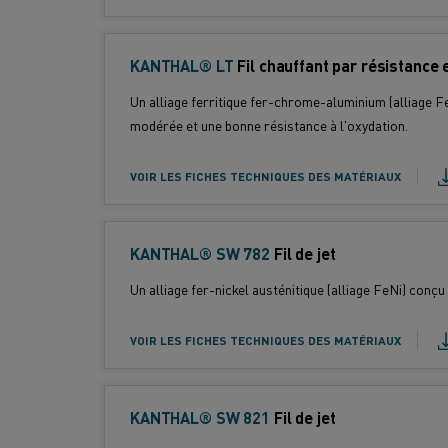
i
t
KANTHAL® LT
T
Fil chauffant par résistance e
:
y
Standard :
Un alliage ferritique fer-chrome-aluminium (alliage F
p
modérée et une bonne résistance à l'oxydation.
e
d
VOIR LES FICHES TECHNIQUES DES MATÉRIAUX
e
p
r
KANTHAL® SW 782
T
Fil de jet
o
y
d
Standard :
Un alliage fer-nickel austénitique (alliage FeNi) conçu
p
u
e
i
VOIR LES FICHES TECHNIQUES DES MATÉRIAUX
d
t
e
p
:
KANTHAL® SW 821
T
Fil de jet
r
y
o