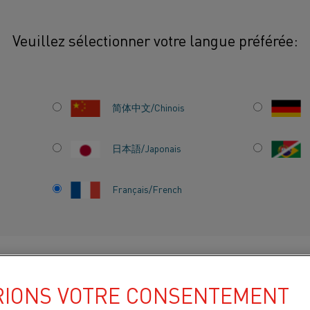
Veuillez sélectionner votre langue préférée:
s matériaux
简体中文/Chinois
ES DES MATÉRIAUX
日本語/Japonais
niques des matériaux de notre large gamme d'al
Français/French
aitez en savoir plus sur nos matériaux.
ITS
À PROPOS DE
CENTRE DE
NOUS
CONNAISSANCES
RIONS VOTRE CONSENTEMENT