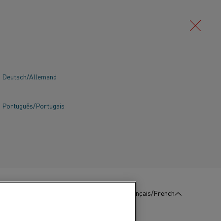
Deutsch/Allemand
Português/Portugais
liages et de
:
Contactez-
Français/French
Nous