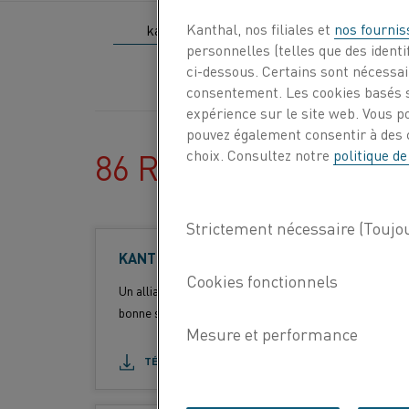
Kanthal, nos filiales et
nos fournis
personnelles (telles que des identif
ci-dessous. Certains sont nécessair
consentement. Les cookies basés s
expérience sur le site web. Vous p
pouvez également consentir à des c
86 RÉSULTATS
choix. Consultez notre
politique de
KANTHAL® APM
(Plusieurs types de produit
Un alliage ferritique fer-chrome-aluminium (alliage F
bonne stabilité de forme et résistance à l'oxydation.
TÉLÉCHARGER EN PDF