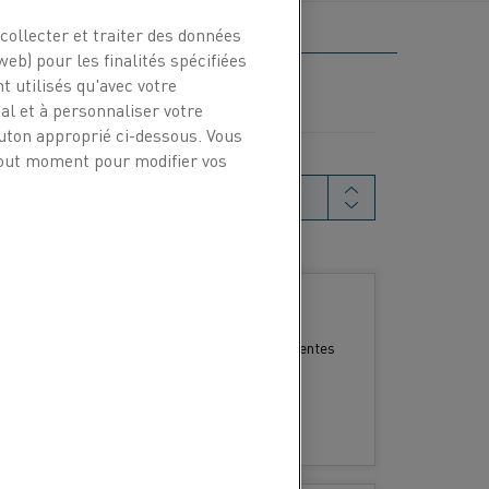
collecter et traiter des données
web) pour les finalités spécifiées
t utilisés qu'avec votre
l et à personnaliser votre
outon approprié ci-dessous. Vous
 tout moment pour modifier vos
r par pertinence
00 °F). Kanthal APM se caractérise par d'excellentes