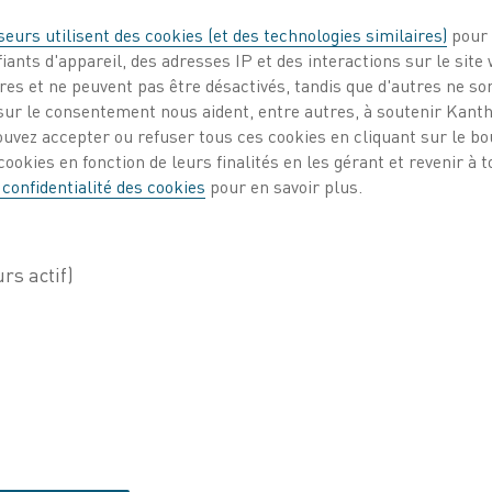
seurs utilisent des cookies (et des technologies similaires)
pour 
iants d'appareil, des adresses IP et des interactions sur le site 
es et ne peuvent pas être désactivés, tandis que d'autres ne son
ur le consentement nous aident, entre autres, à soutenir Kantha
RECHERCHER
ouvez accepter ou refuser tous ces cookies en cliquant sur le b
ookies en fonction de leurs finalités en les gérant et revenir à
 confidentialité des cookies
pour en savoir plus.
TRIER
Trie
PAR
Trier
 disponibles)
eCrAl) conçu pour être utilisé à une température maximale de 1 425 °C (2 6