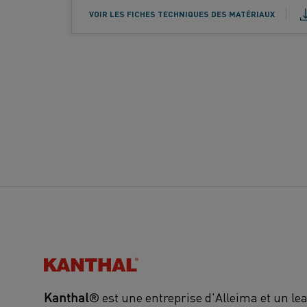
Standard :
r
:
p
VOIR LES FICHES TECHNIQUES DES MATÉRIAUX
o
e
d
d
u
e
i
p
t
r
o
:
d
u
i
t
:
Kanthal®
Kanthal
® est une entreprise d'Alleima et un l