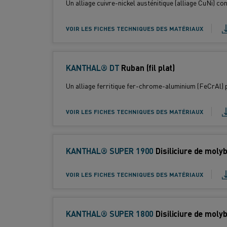
Standard :
Un alliage cuivre-nickel austénitique (alliage CuNi) co
p
d
e
u
VOIR LES FICHES TECHNIQUES DES MATÉRIAUX
d
i
e
t
p
KANTHAL® DT
T
Ruban (fil plat)
r
:
y
o
Standard :
Un alliage ferritique fer-chrome-aluminium (FeCrAl) p
p
d
e
u
VOIR LES FICHES TECHNIQUES DES MATÉRIAUX
d
i
e
t
p
KANTHAL® SUPER 1900
T
Disiliciure de moly
r
:
y
o
Standard :
p
VOIR LES FICHES TECHNIQUES DES MATÉRIAUX
d
e
u
d
i
e
KANTHAL® SUPER 1800
t
T
Disiliciure de moly
p
y