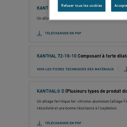
Refuser tous les cookies
Accepte
KANTHAL® APMT
(Plusieurs types de produ
Un alliage ferritique fer-chrome-aluminium (alliage F
TÉLÉCHARGER EN PDF
KANTHAL 72-18-10
T
Composant à forte dilat
y
Standard :
p
VOIR LES FICHES TECHNIQUES DES MATÉRIAUX
e
d
e
KANTHAL® D
(Plusieurs types de produit di
p
Un alliage ferritique fer-chrome-aluminium (alliage F
r
résistivité et une bonne résistance à l'oxydation.
o
d
TÉLÉCHARGER EN PDF
u