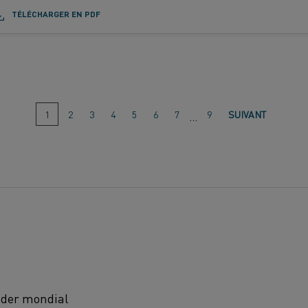
TÉLÉCHARGER EN PDF
Accéder
1
(Cette
2
3
4
5
6
7
9
SUIVANT
…
page)
à
la
page :
eader mondial