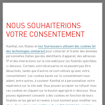
Veuillez sélectionner votre langue préférée:
Accueil
Tous les produits
Datasheets
Fiches techniques des mat
Site mondial/Anglais
NOUS SOUHAITERIONS
FICHES TECHNIQUES DES
VOTRE CONSENTEMENT
MATÉRIAUX
简体中文/Chinois
Deutsch/Allemand
Kanthal, nos filiales et
nos fournisseurs utilisent des cookies (et
des technologies similaires)
pour collecter et traiter des données
Vous pouvez accéder ici aux fiches techniques des
personnelles (telles que des identifiants d'appareil, des adresses
matériaux de notre large gamme d'alliages et de
Italiano/Italien
IP et des interactions sur le site web) pour les finalités spécifiées
matériaux.
Contactez-nous
si vous souhaitez en
ci-dessous. Certains sont nécessaires et ne peuvent pas être
savoir plus sur nos matériaux.
日本語/Japonais
désactivés, tandis que d'autres ne sont utilisés qu'avec votre
consentement. Les cookies basés sur le consentement nous
aident, entre autres, à soutenir Kanthal et à personnaliser votre
Português/Portugais
expérience sur le site web. Vous pouvez accepter ou refuser tous
ces cookies en cliquant sur le bouton approprié ci-dessous. Vous
MOTS-CLÉS
Español/Espagnol
pouvez également consentir à des cookies en fonction de leurs
finalités en les gérant et revenir à tout moment pour modifier vos