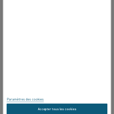
À PROPOS DE ALLEIMA
À PROPOS DE ALLEIMA
CERTIFICATS
EXPRIMEZ-VOUS !
Confidentialité
À propos de ce site
Plan du site
Paramètres des cookies
Marques commerciales
Accepter tous les cookies