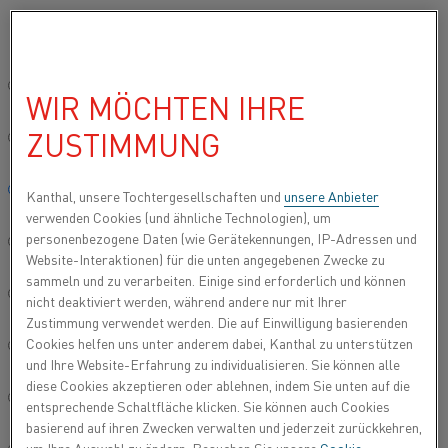
Bitte wählen Sie die gewünschte Sprache aus:
Startseite
Branchen
Solar und Halbleiter
Halbleiter
LPCVD-Ö
Global site/English
WIR MÖCHTEN IHRE
LPCVD-ÖFEN
ZUSTIMMUNG
简体中文/Chinese
Wir bieten Produkte für verschiedene Arten von
LPCVD-Öfen (Niederdruck-CVD-Öfen), wie
Deutsch/German
Kanthal, unsere Tochtergesellschaften und
unsere Anbieter
beispielsweise
Diffusionsöfen
.
verwenden Cookies (und ähnliche Technologien), um
personenbezogene Daten (wie Gerätekennungen, IP-Adressen und
Italiano/Italian
Website-Interaktionen) für die unten angegebenen Zwecke zu
sammeln und zu verarbeiten. Einige sind erforderlich und können
日本語/Japanese
nicht deaktiviert werden, während andere nur mit Ihrer
Zustimmung verwendet werden. Die auf Einwilligung basierenden
Cookies helfen uns unter anderem dabei, Kanthal zu unterstützen
Português/Portuguese
und Ihre Website-Erfahrung zu individualisieren. Sie können alle
diese Cookies akzeptieren oder ablehnen, indem Sie unten auf die
Español/Spanish
entsprechende Schaltfläche klicken. Sie können auch Cookies
basierend auf ihren Zwecken verwalten und jederzeit zurückkehren,