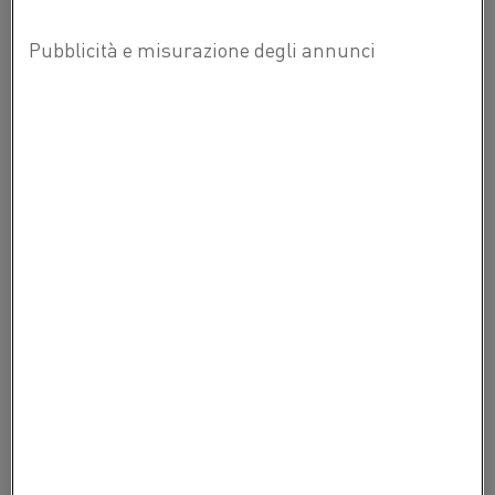
Il preriscaldo è il processo di portare il materiale a una
certa temperatura prima dell'ulteriore lavorazione. Può
servire per l'asciugatura dei materiali (lavorazione
dell'alluminio) o per evitare grandi differenze di
temperatura tra il forno e il materiale da scaldare.
SCOPRI DI PIÙ