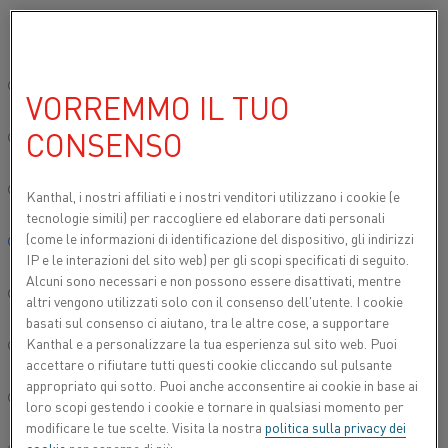
Si prega di selezionare la lingua preferita:
Inizio
Applicazioni
riscaldo di processo
Sito globale/Inglese
VORREMMO IL TUO
RISCALDO DI
CONSENSO
PROCESSO
简体中文/Chinese
L'industria manifatturiera si affida al riscaldo di
Deutsch/German
Kanthal, i nostri affiliati e
i nostri venditori utilizzano i cookie (e
processo per realizzare i propri prodotti o servizi. Il
tecnologie simili) per raccogliere ed elaborare dati personali
riscaldo elettrico utilizza principalmente resistenze
(come le informazioni di identificazione del dispositivo, gli indirizzi
Italiano/Italian
IP e le interazioni del sito web) per gli scopi specificati di seguito.
ad irraggiamento per trattare i materiali. Sebbene
Alcuni sono necessari e non possono essere disattivati, mentre
ci siano innumerevoli applicazioni, ne abbiamo
日本語/Japanese
altri vengono utilizzati solo con il consenso dell'utente. I cookie
evidenziate alcune da approfondire.
basati sul consenso ci aiutano, tra le altre cose, a supportare
Kanthal e a personalizzare la tua esperienza sul sito web. Puoi
Português/Portuguese
accettare o rifiutare tutti questi cookie cliccando sul pulsante
appropriato qui sotto. Puoi anche acconsentire ai cookie in base ai
Español/Spanish
loro scopi gestendo i cookie e tornare in qualsiasi momento per
modificare le tue scelte. Visita la nostra
politica sulla privacy dei