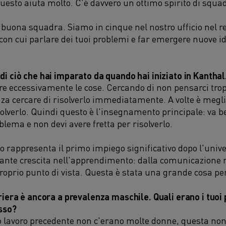
Questo aiuta molto. C'è davvero un ottimo spirito di squa
buona squadra. Siamo in cinque nel nostro ufficio nel re
on cui parlare dei tuoi problemi e far emergere nuove id
i ciò che hai imparato da quando hai iniziato in Kanthal
e eccessivamente le cose. Cercando di non pensarci trop
za cercare di risolverlo immediatamente. A volte è megli
solverlo. Quindi questo è l'insegnamento principale: va b
lema e non devi avere fretta per risolverlo.
 rappresenta il primo impiego significativo dopo l'univer
tante crescita nell'apprendimento: dalla comunicazione n
proprio punto di vista. Questa è stata una grande cosa pe
iera è ancora a prevalenza maschile. Quali erano i tuoi 
esso?
 lavoro precedente non c'erano molte donne, questa non