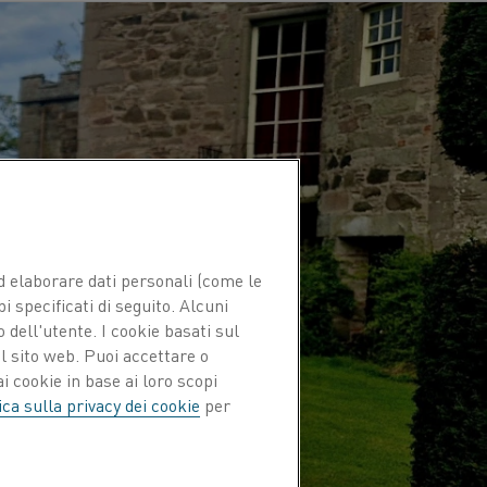
 ed elaborare dati personali (come le
pi specificati di seguito. Alcuni
 dell'utente. I cookie basati sul
l sito web. Puoi accettare o
i cookie in base ai loro scopi
ica sulla privacy dei cookie
per