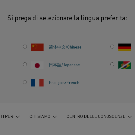
Si prega di selezionare la lingua preferita:
简体中文/Chinese
Kanthal è costantemetn
mantenere la produzio
日本語/Japanese
la ricerca e perseguire
particolare attenzione
Français/French
Vedi tutte le nostre po
TI PER
CHI SIAMO
CENTRO DELLE CONOSCENZE