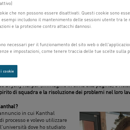
ttivo)
okie che non possono essere disattivati. Questi cookie sono essen
esempi includono il mantenimento delle sessioni utente tra le ri
azioni e la protezione contro attacchi dannosi.
ono necessari per il funzionamento del sito web o dell'applicazio
enze e impostazioni, come tenere traccia delle tue scelte sulla pr
 IN CUI VORREI ANDARE
co, l'altra ha studiato biologia umana e sociologia, m
 i cookie
n Kanthal, un'azienda di cui non avevano mai sentito par
esso Bryony Harper (immagine in cima alla pagina) e Hel
irito di squadra e la risoluzione dei problemi nel loro la
Kanthal?
annuncio in cui Kanthal
i processo e volevo utilizzare
l'università dove ho studiato