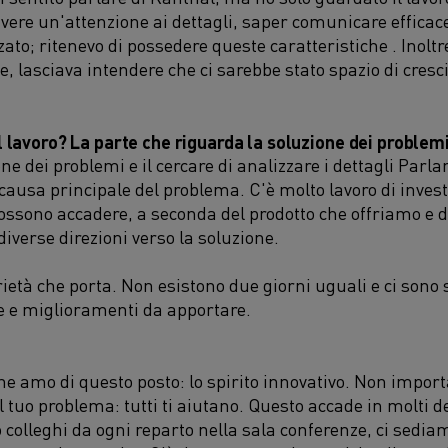
avere un'attenzione ai dettagli, saper comunicare effica
ato; ritenevo di possedere queste caratteristiche . Inoltr
e, lasciava intendere che ci sarebbe stato spazio di cresci
l lavoro? La parte che riguarda la soluzione dei problem
one dei problemi e il cercare di analizzare i dettagli Parla
 causa principale del problema. C'è molto lavoro di inves
ossono accadere, a seconda del prodotto che offriamo e d
diverse direzioni verso la soluzione.
rietà che porta. Non esistono due giorni uguali e ci son
e e miglioramenti da apportare.
he amo di questo posto: lo spirito innovativo. Non importa
l tuo problema: tutti ti aiutano. Questo accade in molti de
 colleghi da ogni reparto nella sala conferenze, ci sedi