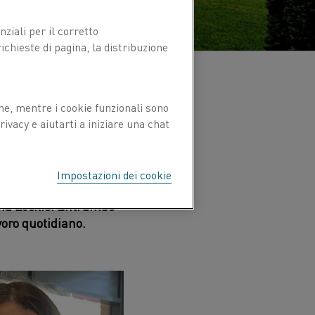
ziali per il corretto
chieste di pagina, la distribuzione
ne, mentre i cookie funzionali sono
ivacy e aiutarti a iniziare una chat
a entrambe hanno
Impostazioni dei cookie
lare. Vi presentiamo
ena Lockie. Entrambe
voro quotidiano.