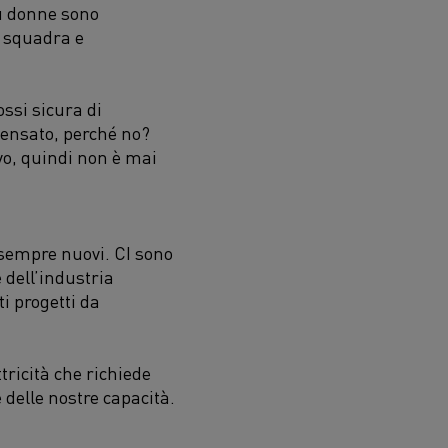
iù donne sono
i squadra e
ssi sicura di
pensato, perché no?
vo, quindi non è mai
sempre nuovi. CI sono
 dell’industria
ti progetti da
ricità che richiede
 delle nostre capacità.