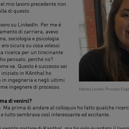
el mio lavoro precedente non
lla di questo.
lavoro su LinkedIn. Per me é
amento di carriera, avevo
a, sociologia e psicologia
 ero sicura su cosa volessi
la ricerca per un tirocinante
, ho pensato, perché no?
me va. Questo è successo sei
 iniziato in KAnthal ho
 in ingegneria e negli ultimi
come ingegnere di processo.
Helena Lockie, Process Engin
ma di venirci?
. Ma prima di andare al colloquio ho fatto qualche ricerca
li e tutto sembrava così interessante ed eccitante.
sentito parlare di Kanthal, ma ho solo guardato il lavor