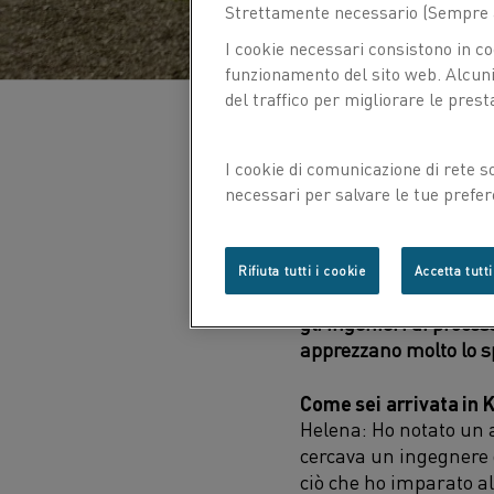
Strettamente necessario (Sempre a
I cookie necessari consistono in co
funzionamento del sito web. Alcuni 
del traffico per migliorare le prest
I cookie di comunicazione di rete s
necessari per salvare le tue prefer
NON C'È ALTRO POSTO
con noi.
Una è ingegnere chimi
Rifiuta tutti i cookie
Accetta tutti
scelto una carriera i
gli ingenieri di proc
apprezzano molto lo sp
Come sei arrivata in 
Helena: Ho notato un 
cercava un ingegnere d
ciò che ho imparato al