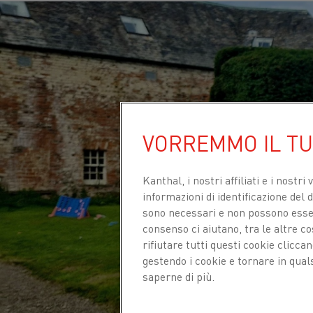
VORREMMO IL T
Kanthal, i nostri affiliati e
i nostri 
informazioni di identificazione del di
sono necessari e non possono essere
consenso ci aiutano, tra le altre c
rifiutare tutti questi cookie clicc
gestendo i cookie e tornare in qual
saperne di più.