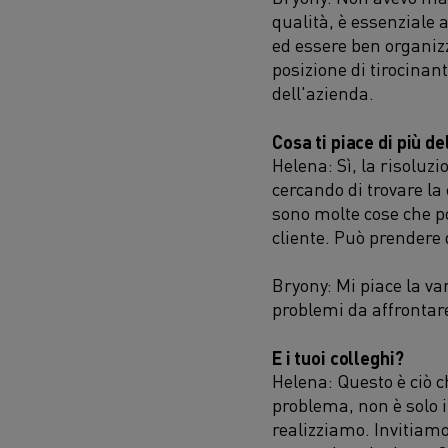
qualità, è essenziale 
ed essere ben organizz
posizione di tirocinant
dell'azienda.
Cosa ti
piace
di più de
Helena: Sì, la risoluzi
cercando di trovare la
sono molte cose che p
cliente. Può prendere 
Bryony: Mi piace la va
problemi da affrontar
E i tuoi colleghi?
Helena: Questo è ciò c
problema, non è solo i
realizziamo. Invitiamo