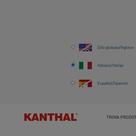
Inizio
Chi siamo
Opportunità di lavoro
Posizioni aperte
Sito globale/Inglese
POSIZIONI APERTE
Italiano/Italian
Español/Spanish
TROVA PRODOT