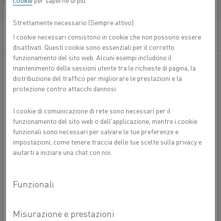
cookie
per saperne di più.
informativo.
Français/French
Strettamente necessario (Sempre attivo)
Accedendo al Sito l'utilizzatore accetta le condizioni
riportate di seguito. Qualora l'utilizzatore non
I cookie necessari consistono in cookie che non possono essere
intendesse accettare queste condizioni, dovrà
disattivati. Questi cookie sono essenziali per il corretto
astenersi dall'utilizzare il Sito e uscire.
funzionamento del sito web. Alcuni esempi includono il
mantenimento delle sessioni utente tra le richieste di pagina, la
distribuzione del traffico per migliorare le prestazioni e la
Informazioni sul copyright
protezione contro attacchi dannosi.
Le informazioni sul Sito, inclusi ma non limitati a testo,
grafica, immagini, clip audio e software, sono di proprietà
I cookie di comunicazione di rete sono necessari per il
del Gruppo Alleima e sono protette dalle leggi svedesi e
funzionamento del sito web o dell'applicazione, mentre i cookie
internazionali sul copyright. Tutti i diritti riservati.
funzionali sono necessari per salvare le tue preferenze e
Copyright 2022.
impostazioni, come tenere traccia delle tue scelte sulla privacy e
aiutarti a iniziare una chat con noi.
L'uso o la distribuzione non autorizzata di qualsiasi
materiale sul Sito può violare le leggi sul copyright, sui
marchi e altro ed è passibile di sanzioni civili e penali.
Il Sito o qualsiasi parte di esso non può, salvo dove
diversamente indicato, essere riprodotto, duplicato,