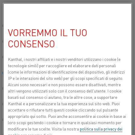
Si prega di selezionare la lingua preferita:
Inizio
Informazioni su questo sito
Note legali
Sito globale/Inglese
VORREMMO IL TUO
NOTE LEGALI
CONSENSO
简体中文/Chinese
NOTE LEGALI
Deutsch/German
Kanthal, i nostri affiliati e
i nostri venditori utilizzano i cookie (e
tecnologie simili) per raccogliere ed elaborare dati personali
(come le informazioni di identificazione del dispositivo, gli indirizzi
Italiano/Italian
IP e le interazioni del sito web) per gli scopi specificati di seguito.
Leggere attentamente le Note Legali prima di
Alcuni sono necessari e non possono essere disattivati, mentre
utilizzare questo sito Web (il "Sito").
日本語/Japanese
altri vengono utilizzati solo con il consenso dell'utente. I cookie
basati sul consenso ci aiutano, tra le altre cose, a supportare
Il materiale presente sul Sito viene fornito da
Kanthal e a personalizzare la tua esperienza sul sito web. Puoi
Português/Portuguese
Alleima AB (pubbl.), numero del registro imprese
accettare o rifiutare tutti questi cookie cliccando sul pulsante
559224-1433, Storgatan 2, SE-811 81 Sandviken,
appropriato qui sotto. Puoi anche acconsentire ai cookie in base ai
Español/Spanish
Svezia ("
Alleima
") e da Alleima AB come servizio ai
loro scopi gestendo i cookie e tornare in qualsiasi momento per
propri clienti e può essere utilizzato solo a scopo
modificare le tue scelte. Visita la nostra
politica sulla privacy dei