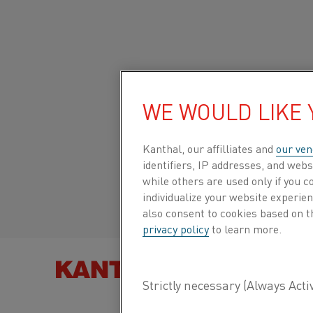
Inizio
Informazioni su questo sito
Privacy dei dati
Personal d
WE WOULD LIKE
Sito globale/Inglese
INFORMAZIONI SU QUESTO SITO
Kanthal, our affilliates and
our ven
Italiano/Italian
identifiers, IP addresses, and webs
PRIVACY DEI DATI
while others are used only if you 
Español/Spanish
individualize your website experie
INFORMATIVA SULLA PRIVACY DEI
also consent to cookies based on t
CANDIDATI
privacy policy
to learn more.
PERSONAL DATA REQUEST FORMS
TROVA PRODOT
COOKIE