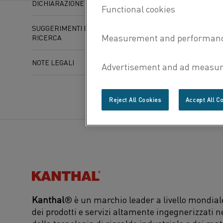
DICHIARAZIONE DI ACCESSIBILITÀ
SUGGERIMENTI E ASSISTENZA PER LA
RICERCA
NOTE LEGALI
Reject All Cookies
Accept All C
Kanthal®
Kanthal
® è un marchio leader a livello mondiale
dei prodotti e servizi altamente ingegnerizzati n