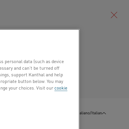
Deutsch/German
UEST
ss personal data (such as device
Português/Portuguese
essary and can’t be turned off
hings, support Kanthal and help
ppropriate button below. You may
nge your choices. Visit our
cookie
t to access, rectify or request us to stop
:
Contattaci
Italiano/Italian