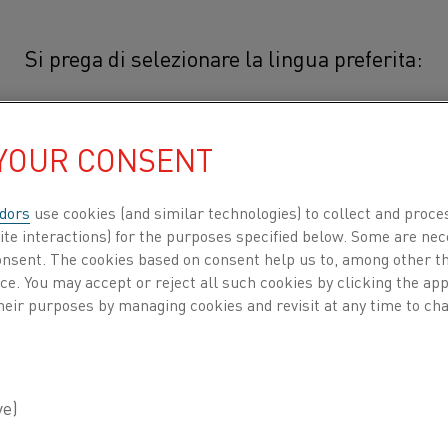
Si prega di selezionare la lingua preferita:
ata request forms
 YOUR CONSENT
简体中文/Chinese
PERSONAL DATA REQ
dors
use cookies (and similar technologies) to collect and proce
日本語/Japanese
ite interactions) for the purposes specified below. Some are nec
consent. The cookies based on consent help us to, among other t
REQUEST FORMS
Français/French
nce. You may accept or reject all such cookies by clicking the a
heir purposes by managing cookies and revisit at any time to cha
Below is a link to the form to be used to exercise your righ
processing your personal data.
TI PER
CHI SIAMO
CENTRO DELLE CONOSCENZE
Personal Data Request Form