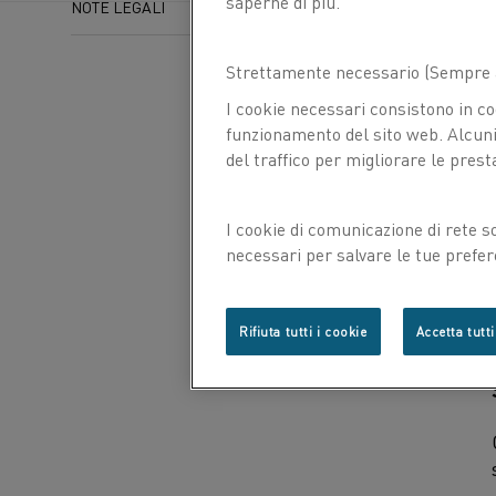
saperne di più.
NOTE LEGALI
Strettamente necessario (Sempre a
I cookie necessari consistono in co
funzionamento del sito web. Alcuni 
del traffico per migliorare le prest
I cookie di comunicazione di rete s
necessari per salvare le tue prefer
con noi.
Rifiuta tutti i cookie
Accetta tutti