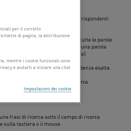
 elenco molto lungo di documenti corrispondenti.
me frase di ricerca.
ziali per il corretto
chieste di pagina, la distribuzione
ca. La funzione di ricerca troverà tutte le parole
 le corrispondenze delle varianti di una parola
vario, variabile, variante e così via).
ne, mentre i cookie funzionali sono
ivacy e aiutarti a iniziare una chat
ase di ricerca per trovare la corrispondenza esatta.
 per ampliare o restringere la ricerca.
Impostazioni dei cookie
une frasi di ricerca sotto il campo di ricerca
e sulla tastiera o il mouse.