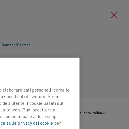
Deutsch/German
ISTENZA PER LA
Português/Portuguese
 ed elaborare dati personali (come le
pi specificati di seguito. Alcuni
 dell'utente. I cookie basati sul
pulsante di ricerca. Verrà visualizzato il risultato
l sito web. Puoi accettare o
di ricerca.
:
Contattaci
Italiano/Italian
i cookie in base ai loro scopi
ica sulla privacy dei cookie
per