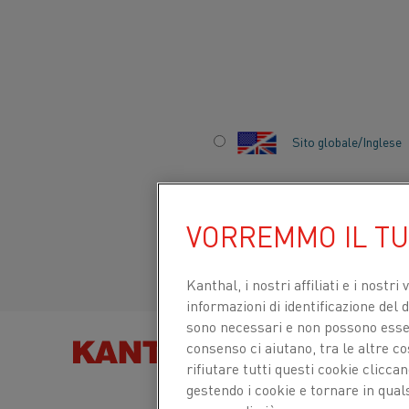
Inizio
Informazioni su questo sito
Suggerimenti e assistenza pe
Sito globale/Inglese
INFORMAZIONI SU QUESTO SITO
Italiano/Italian
PRIVACY DEI DATI
VORREMMO IL T
Español/Spanish
COOKIE
Kanthal, i nostri affiliati e
i nostri 
informazioni di identificazione del di
DICHIARAZIONE DI ACCESSIBILITÀ
sono necessari e non possono essere
consenso ci aiutano, tra le altre c
TROVA PRODOT
SUGGERIMENTI E ASSISTENZA PER LA
rifiutare tutti questi cookie clicc
RICERCA
gestendo i cookie e tornare in qual