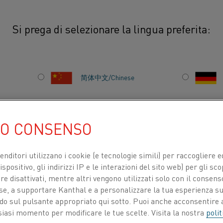
Si prega di selezionare la lingua preferita:
r la ricerca
简体中文/Chinese
SUGGERIMENTI E ASS
RICERCA
日本語/Japanese
UO CONSENSO
Français/French
venditori utilizzano i cookie (e tecnologie simili) per raccogliere
COME CERCARE
spositivo, gli indirizzi IP e le interazioni del sito web) per gli sco
 disattivati, mentre altri vengono utilizzati solo con il consenso
Digita una o più parole nel campo di ricerca e fai clic sul 
ose, a supportare Kanthal e a personalizzare la tua esperienza su
TI PER
CHI SIAMO
CENTRO DELLE CONOSCENZE
della ricerca, un elenco di documenti contenenti la frase 
ando sul pulsante appropriato qui sotto. Puoi anche acconsentire a
siasi momento per modificare le tue scelte. Visita la nostra
polit