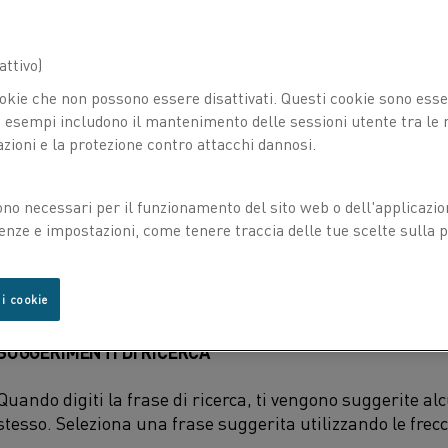
FRASE DI RICERCA
La ricerca di una singola parola a volte si traduce in un
ttivo)
Per restringere l'elenco dei risultati, digita più parole co
okie che non possono essere disattivati. Questi cookie sono essen
esempi includono il mantenimento delle sessioni utente tra le ri
Puoi digitare la prima parte di una parola durante la ricer
azioni e la protezione contro attacchi dannosi.
che iniziano allo stesso modo. Il risultato conterrà anche
(ad esempio se digiti varietà troverai corrispondenze come 
ono necessari per il funzionamento del sito web o dell'applicazio
enze e impostazioni, come tenere traccia delle tue scelte sulla pr
Puoi utilizzare le virgolette doppie ("...") intorno alla fr
Puoi utilizzare gli operatori booleani come AND, OR e NOT
 i cookie
SUGGERIMENTI DI RICERCA
Quando digiti la frase di ricerca, ti vengono suggerite alc
stesso. Seleziona una frase suggerita utilizzando le frecc