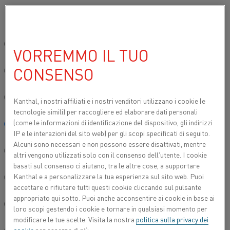
Si prega di selezionare la lingua preferita:
Inizio
Contattaci
Sito globale/Inglese
VORREMMO IL TUO
CONTATTACI
CONSENSO
简体中文/Chinese
CONTATTO
Deutsch/German
Kanthal, i nostri affiliati e
i nostri venditori utilizzano i cookie (e
tecnologie simili) per raccogliere ed elaborare dati personali
(come le informazioni di identificazione del dispositivo, gli indirizzi
Italiano/Italian
IP e le interazioni del sito web) per gli scopi specificati di seguito.
Alcuni sono necessari e non possono essere disattivati, mentre
日本語/Japanese
altri vengono utilizzati solo con il consenso dell'utente. I cookie
basati sul consenso ci aiutano, tra le altre cose, a supportare
Kanthal e a personalizzare la tua esperienza sul sito web. Puoi
Português/Portuguese
Kanthal®
accettare o rifiutare tutti questi cookie cliccando sul pulsante
appropriato qui sotto. Puoi anche acconsentire ai cookie in base ai
Español/Spanish
loro scopi gestendo i cookie e tornare in qualsiasi momento per
Kanthal
® è un marchio leader a livello mondiale nel
modificare le tue scelte. Visita la nostra
politica sulla privacy dei