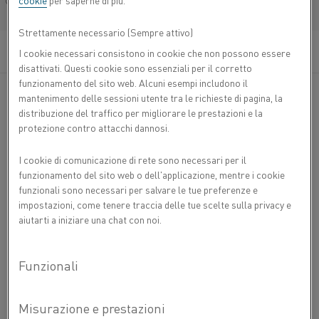
settore dei prodotti e servizi altamente ingegnerizzati
cookie
per saperne di più.
Français/French
nell'ambito della tecnologia di riscaldo industriale e dei
materiali resistivi.
Strettamente necessario (Sempre attivo)
I cookie necessari consistono in cookie che non possono essere
disattivati. Questi cookie sono essenziali per il corretto
INFORMAZIONI SU KANTHAL
funzionamento del sito web. Alcuni esempi includono il
mantenimento delle sessioni utente tra le richieste di pagina, la
INFORMAZIONI SU KANTHAL
distribuzione del traffico per migliorare le prestazioni e la
protezione contro attacchi dannosi.
OPPORTUNITÀ DI LAVORO
I cookie di comunicazione di rete sono necessari per il
CONTATTACI
funzionamento del sito web o dell'applicazione, mentre i cookie
funzionali sono necessari per salvare le tue preferenze e
INFORMAZIONI SU ALLEIMA
impostazioni, come tenere traccia delle tue scelte sulla privacy e
aiutarti a iniziare una chat con noi.
INFORMAZIONI SU ALLEIMA
CERTIFICATI
SPEAK UP