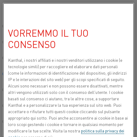
Si prega di selezionare la lingua preferita:
Inizio
Centro delle conoscenze
Contenuti per Categoria
Sito globale/Inglese
VORREMMO IL TUO
CONTENUTI PER
CONSENSO
简体中文/Chinese
CATEGORIA
ARTICOLI DI CONOSCENZA,
Deutsch/German
Kanthal, i nostri affiliati e
i nostri venditori utilizzano i cookie (e
VIDEO E STORIE ISPIRANTI
tecnologie simili) per raccogliere ed elaborare dati personali
(come le informazioni di identificazione del dispositivo, gli indirizzi
TUTTO IN UN UNICO POSTO.
Italiano/Italian
IP e le interazioni del sito web) per gli scopi specificati di seguito.
Alcuni sono necessari e non possono essere disattivati, mentre
日本語/Japanese
altri vengono utilizzati solo con il consenso dell'utente. I cookie
basati sul consenso ci aiutano, tra le altre cose, a supportare
CATEGORIE
Kanthal e a personalizzare la tua esperienza sul sito web. Puoi
Português/Portuguese
accettare o rifiutare tutti questi cookie cliccando sul pulsante
Tutto
Materiali di riscaldo
Materiali resistivi
appropriato qui sotto. Puoi anche acconsentire ai cookie in base ai
Español/Spanish
Sostenibilità
Carburo di silicio
Riscaldatori d'aria
loro scopi gestendo i cookie e tornare in qualsiasi momento per
modificare le tue scelte. Visita la nostra
politica sulla privacy dei
Alluminio
Batteria