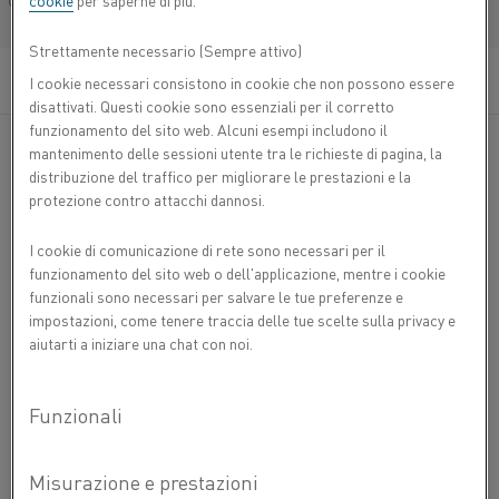
cookie
per saperne di più.
Visualizza di più
Français/French
Strettamente necessario (Sempre attivo)
I cookie necessari consistono in cookie che non possono essere
disattivati. Questi cookie sono essenziali per il corretto
funzionamento del sito web. Alcuni esempi includono il
mantenimento delle sessioni utente tra le richieste di pagina, la
distribuzione del traffico per migliorare le prestazioni e la
protezione contro attacchi dannosi.
I cookie di comunicazione di rete sono necessari per il
funzionamento del sito web o dell'applicazione, mentre i cookie
funzionali sono necessari per salvare le tue preferenze e
impostazioni, come tenere traccia delle tue scelte sulla privacy e
aiutarti a iniziare una chat con noi.
25 Jan 2026
Kanthal® FeCrAl and Nikrothal® NiCr: Two alloy systems for different operating realities
SAPERNE DI PIÙ