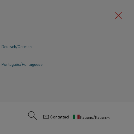
Deutsch/German
Português/Portuguese
:
Contattaci
Italiano/Italian