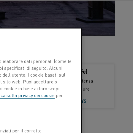
 ed elaborare dati personali (come le
pi specificati di seguito. Alcuni
Leghe austenitiche (NiCr, NiCrFe)
 dell'utente. I cookie basati sul
Queste leghe hanno un'elevata resistenza
l sito web. Puoi accettare o
i cookie in base ai loro scopi
meccanica, anche alle alte temperature
ica sulla privacy dei cookie
per
LEARN MORE ABOUT AUSTENITIC ALLOYS
ziali per il corretto