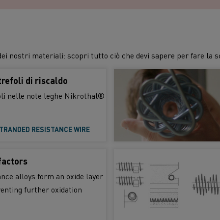
dei nostri materiali: scopri tutto ciò che devi sapere per fare la s
trefoli di riscaldo
efoli nelle note leghe Nikrothal®
TRANDED RESISTANCE WIRE
factors
nce alloys form an oxide layer
venting further oxidation