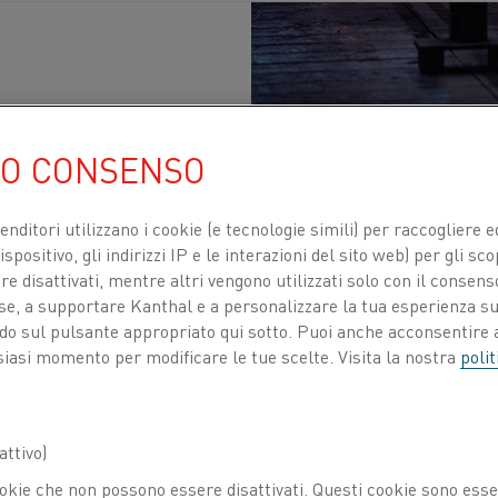
UO CONSENSO
ta temperatura
venditori utilizzano i cookie (e tecnologie simili) per raccogliere
spositivo, gli indirizzi IP e le interazioni del sito web) per gli sco
(FeCrAl)
 disattivati, mentre altri vengono utilizzati solo con il consenso
'elevata resistività elettrica
ose, a supportare Kanthal e a personalizzare la tua esperienza su
ando sul pulsante appropriato qui sotto. Puoi anche acconsentire a
resistenti all'ossidazione
siasi momento per modificare le tue scelte. Visita la nostra
polit
ERRITIC ALLOYS
hal® per i forni
ttivo)
okie che non possono essere disattivati. Questi cookie sono essen
pi di leghe hanno diverse