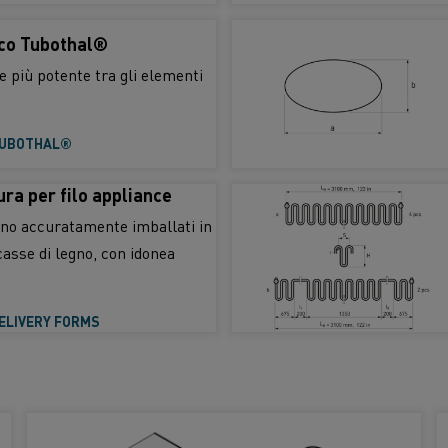
co Tubothal®
e più potente tra gli elementi
TUBOTHAL®
ura per filo appliance
gono accuratamente imballati in
casse di legno, con idonea
ELIVERY FORMS