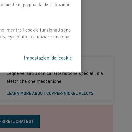
chieste di pagina, la distribuzione
ne, mentre i cookie funzionali sono
ivacy e aiutarti a iniziare una chat
Impostazioni dei cookie
Leghe rame-nichel
Leghe versatili con caratteristiche speciali, sia
elettriche che meccaniche
LEARN MORE ABOUT COPPER-NICKEL ALLOYS
PRIRE IL CHATBOT