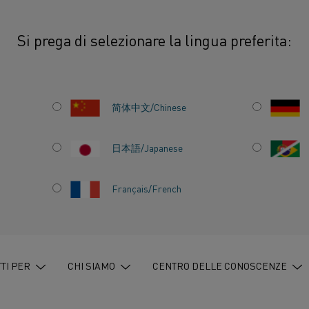
Si prega di selezionare la lingua preferita:
iscaldo
简体中文/Chinese
日本語/Japanese
Français/French
L
ISCALDO
TI PER
CHI SIAMO
CENTRO DELLE CONOSCENZE