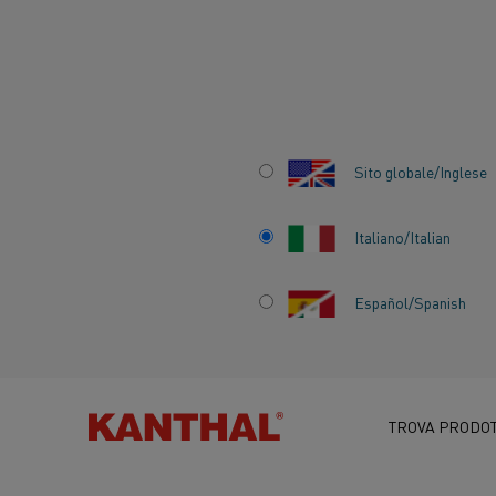
Inizio
Centro delle conoscenze
Conoscenza del materiale da r
Sito globale/Inglese
Italiano/Italian
Español/Spanish
CONOSCENZA DE
MATERIALE DA R
TROVA PRODOT
TUTTO SUI MATERIALI RESISTIVI