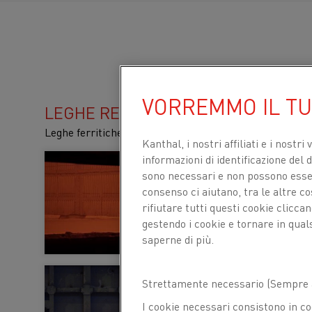
VORREMMO IL T
LEGHE RESISTIVE PER RISCALDO
Leghe ferritiche e austenitiche per applicazioni ad al
Kanthal, i nostri affiliati e
i nostri 
informazioni di identificazione del di
Leghe ferritiche 
sono necessari e non possono essere
Queste leghe hanno un
consenso ci aiutano, tra le altre c
rifiutare tutti questi cookie clicc
e sono estremamente 
gestendo i cookie e tornare in qual
LEARN MORE ABOUT F
saperne di più.
Kanthal® o Nikrot
Strettamente necessario (Sempre a
industriali?
I cookie necessari consistono in co
I due principali grup