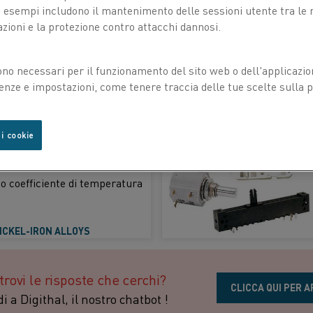
esempi includono il mantenimento delle sessioni utente tra le ri
azioni e la protezione contro attacchi dannosi.
HICH ALLOY TO CHOOSE
ono necessari per il funzionamento del sito web o dell'applicazio
enze e impostazioni, come tenere traccia delle tue scelte sulla pr
asse temperature
 i cookie
o (NiFe)
ratterizzate da una bassa
lto coefficiente di temperatura
ICKEL-IRON ALLOYS
trovi le risposte che cerchi?
CLICCA QUI PER A
i a Digithal, il nostro chatbot !