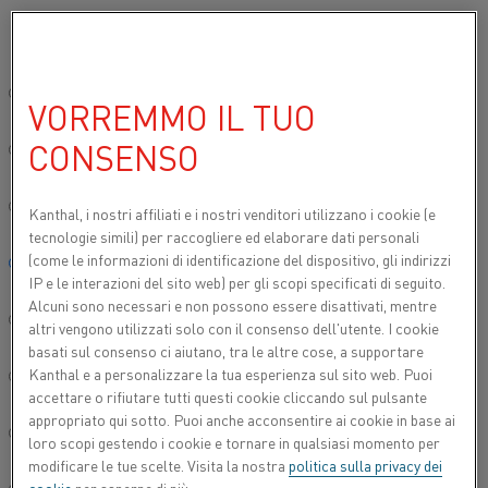
Si prega di selezionare la lingua preferita:
Inizio
Centro delle conoscenze
Applicazioni interessanti
Sito globale/Inglese
VORREMMO IL TUO
APPLICAZIONI
CONSENSO
简体中文/Chinese
INTERESSANTI
STORIE DI SUCCESSO E
Deutsch/German
Kanthal, i nostri affiliati e
i nostri venditori utilizzano i cookie (e
APPROFONDIMENTI DL MONDO
tecnologie simili) per raccogliere ed elaborare dati personali
(come le informazioni di identificazione del dispositivo, gli indirizzi
INDUSTRIALE
Italiano/Italian
IP e le interazioni del sito web) per gli scopi specificati di seguito.
Alcuni sono necessari e non possono essere disattivati, mentre
日本語/Japanese
altri vengono utilizzati solo con il consenso dell'utente. I cookie
basati sul consenso ci aiutano, tra le altre cose, a supportare
Kanthal e a personalizzare la tua esperienza sul sito web. Puoi
DISCOVER INSPIRING STORIES
Português/Portuguese
accettare o rifiutare tutti questi cookie cliccando sul pulsante
appropriato qui sotto. Puoi anche acconsentire ai cookie in base ai
Explore real-world stories of innovation, sustainability, and
Español/Spanish
loro scopi gestendo i cookie e tornare in qualsiasi momento per
problem-solving from across industries. Learn how
modificare le tue scelte. Visita la nostra
politica sulla privacy dei
Kanthal® technologies make a difference and get inspired