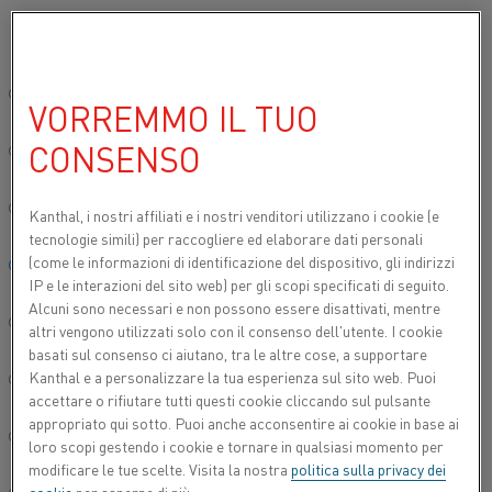
Si prega di selezionare la lingua preferita:
Inizio
Centro delle conoscenze
Kanthal eShop
Sito globale/Inglese
VORREMMO IL TUO
KANTHAL eSHOP – IL
CONSENSO
简体中文/Chinese
TUO PORTALE SELF-
SERVICE DIGITALE
Deutsch/German
Kanthal, i nostri affiliati e
i nostri venditori utilizzano i cookie (e
tecnologie simili) per raccogliere ed elaborare dati personali
(come le informazioni di identificazione del dispositivo, gli indirizzi
Italiano/Italian
IP e le interazioni del sito web) per gli scopi specificati di seguito.
Alcuni sono necessari e non possono essere disattivati, mentre
日本語/Japanese
altri vengono utilizzati solo con il consenso dell'utente. I cookie
basati sul consenso ci aiutano, tra le altre cose, a supportare
Kanthal e a personalizzare la tua esperienza sul sito web. Puoi
Português/Portuguese
accettare o rifiutare tutti questi cookie cliccando sul pulsante
appropriato qui sotto. Puoi anche acconsentire ai cookie in base ai
Español/Spanish
loro scopi gestendo i cookie e tornare in qualsiasi momento per
modificare le tue scelte. Visita la nostra
politica sulla privacy dei