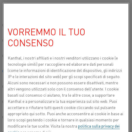
Si prega di selezionare la lingua preferita:
Inizio
Centro delle conoscenze
Notizie
Kanthal acquisisce Ther
Sito globale/Inglese
VORREMMO IL TUO
KANTHAL
CONSENSO
简体中文/Chinese
ACQUISISCE
THERMALTEK
Deutsch/German
Kanthal, i nostri affiliati e
i nostri venditori utilizzano i cookie (e
tecnologie simili) per raccogliere ed elaborare dati personali
(come le informazioni di identificazione del dispositivo, gli indirizzi
Italiano/Italian
IP e le interazioni del sito web) per gli scopi specificati di seguito.
Alcuni sono necessari e non possono essere disattivati, mentre
日本語/Japanese
altri vengono utilizzati solo con il consenso dell'utente. I cookie
basati sul consenso ci aiutano, tra le altre cose, a supportare
Kanthal e a personalizzare la tua esperienza sul sito web. Puoi
Português/Portuguese
accettare o rifiutare tutti questi cookie cliccando sul pulsante
appropriato qui sotto. Puoi anche acconsentire ai cookie in base ai
Español/Spanish
loro scopi gestendo i cookie e tornare in qualsiasi momento per
modificare le tue scelte. Visita la nostra
politica sulla privacy dei