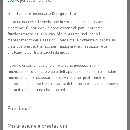
cookie
per saperne di più.
Français/French
Categorie:
Azienda
Strettamente necessario (Sempre attivo)
I cookie necessari consistono in cookie che non possono essere
Pubblicato 6 gen 2020
disattivati. Questi cookie sono essenziali per il corretto
funzionamento del sito web. Alcuni esempi includono il
mantenimento delle sessioni utente tra le richieste di pagina, la
distribuzione del traffico per migliorare le prestazioni e la
Kanthal acquisisce l'azienda privata
protezione contro attacchi dannosi.
Thermaltek Inc., con sede in North
Carolina, Stati Uniti. L'azienda progetta,
I cookie di comunicazione di rete sono necessari per il
produce e fornisce assistenza per forni ad
funzionamento del sito web o dell'applicazione, mentre i cookie
funzionali sono necessari per salvare le tue preferenze e
alta temperatura ed elementi riscaldanti
impostazioni, come tenere traccia delle tue scelte sulla privacy e
ed è specializzata nei settori della
aiutarti a iniziare una chat con noi.
metallurgia, del vetro e della ceramica.
"Questa acquisizione è una mossa strategica a
sostegno del nostro percorso di crescita.
Permetterà ai nostri clienti di accedere a
un'offerta ancora più ampia di sistemi di riscaldo