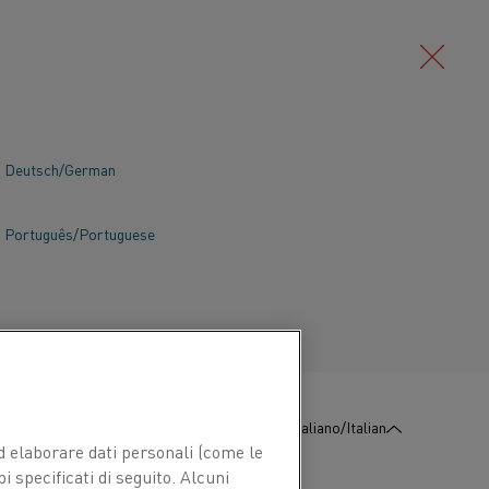
Deutsch/German
Português/Portuguese
:
Contattaci
Italiano/Italian
 ed elaborare dati personali (come le
pi specificati di seguito. Alcuni