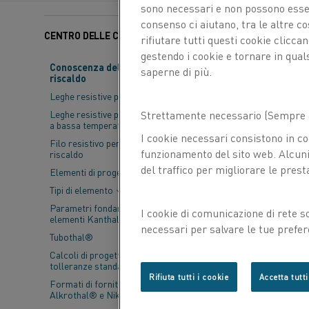
sono necessari e non possono essere
consenso ci aiutano, tra le altre c
CENTRO DELLE CONOSCENZE
Categorie:
Riscaldatori
rifiutare tutti questi cookie clicc
gestendo i cookie e tornare in qual
Conoscenza del materiale da
saperne di più.
riscaldo
Leghe resistive per riscaldo
Leghe resistive per applicazioni
Strettamente necessario (Sempre a
a bassa temperatura
I cookie necessari consistono in co
Filo resistivo per trefoli di
funzionamento del sito web. Alcuni 
riscaldo
del traffico per migliorare le prest
Elementi di progettazione
Tipi di elemento
Parametri fondamentali per gli
I cookie di comunicazione di rete s
elementi Kanthal®
necessari per salvare le tue prefer
Tubothal®
con noi.
Calcoli di progettazione e
tolleranze standard
Rifiuta tutti i cookie
Accetta tutti
The new 60 kW Kanthal
Formati di fornitura- Kanthal®,
Alkrothal® e Nikrothal®