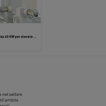
Nuovo Flow Heater da 60 KW per elevate esigenze di potenza
 nel settore
ell'ambito
eriali