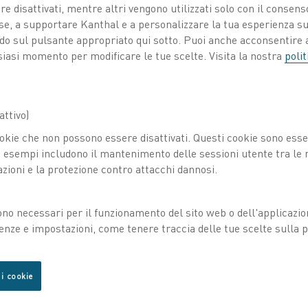
 disattivati, mentre altri vengono utilizzati solo con il consenso
ose, a supportare Kanthal e a personalizzare la tua esperienza su
 d'aria
, Elettrificazione
Pubblicato 28 ott 2020
ando sul pulsante appropriato qui sotto. Puoi anche acconsentire a
siasi momento per modificare le tue scelte. Visita la nostra
polit
Il riscaldatore di f
®
Kanthal
da 60 k
principalmente all
ttivo)
e del vetro che, in
okie che non possono essere disattivati. Questi cookie sono essen
energetiche elevate
esempi includono il mantenimento delle sessioni utente tra le ri
fiamma libera nei l
azioni e la protezione contro attacchi dannosi.
produzione.
Il pass
ai riscaldatori d'ar
emissioni di carbon
ono necessari per il funzionamento del sito web o dell'applicazio
preriscaldo e riduc
enze e impostazioni, come tenere traccia delle tue scelte sulla pr
esplosione, poiché
rilasciata umidità
 i cookie
® Flow Heater
"Abbiamo la miglio