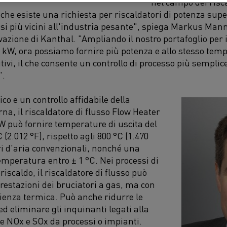
nel campo dei riscal
he esiste una richiesta per riscaldatori di potenza super
ssi più vicini all'industria pesante", spiega Markus Man
vazione di Kanthal. "Ampliando il nostro portafoglio per
0 kW, ora possiamo fornire più potenza e allo stesso temp
ivi, il che consente un controllo di processo più semplice 
".
o e un controllo affidabile della
na, il
riscaldatore di flusso
Flow Heater
W può fornire temperature di uscita del
C
(2.012 °F)
,
rispetto agli 800 °C
(
1.470
ri d'aria convenzionali
,
nonché una
emperatura entro ± 1 °C. Nei processi di
riscaldo, il riscaldatore di flusso può
prestazioni dei bruciatori a gas, ma con
cienza termica.
Può
anche ridurre le
ed eliminare gli inquinanti legati alla
me NO
x
e SO
x
da processi o impianti.