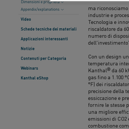
Dimensioni e proprietà
ma riconosciamo c
Appendix/explanations
industrie e proce
Video
Tecnologia e inno
riscaldatore da 6
Schede tecniche dei materiali
numero di disposit
Applicazioni interessanti
dell'investimento
Notizie
Con un design unic
Contenuti per Categoria
temperatura inter
Webinars
®
Kanthal
da 60 k
gas fino a 1.100 °
Kanthal eShop
°F)
dei riscaldato
precisione della t
essiccazione e pre
fornire le stesse 
una migliore effi
emissioni di CO
2
combustione co