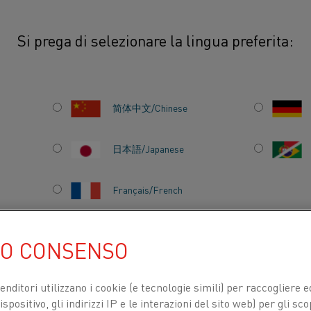
Si prega di selezionare la lingua preferita:
caldatore di flusso da 60 kW per soddisfare le esigenze di maggiore potenza.
简体中文/Chinese
A UN
日本語/Japanese
I FLUSSO
Français/French
ESIGENZE
UO CONSENSO
TENZA.
TI PER
CHI SIAMO
CENTRO DELLE CONOSCENZE
venditori utilizzano i cookie (e tecnologie simili) per raccogliere
spositivo, gli indirizzi IP e le interazioni del sito web) per gli sco