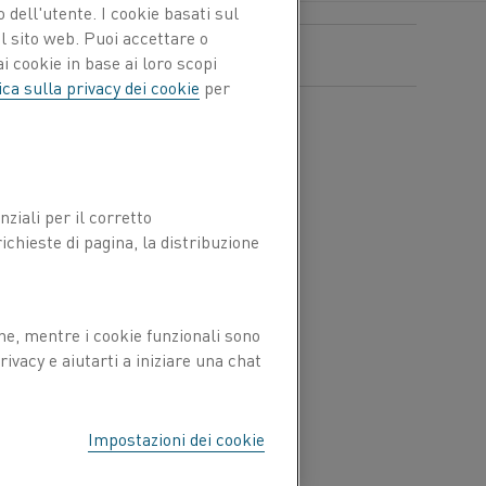
 dell'utente. I cookie basati sul
l sito web. Puoi accettare o
i cookie in base ai loro scopi
ica sulla privacy dei cookie
per
lusso
Flow Heater
W
è destinato
e industrie dell'alluminio
 genere, hanno necessità
ziali per il corretto
 e utilizzano bruciatori a
chieste di pagina, la distribuzione
oro processi di
aggio dai bruciatori a gas
ia elettrici riduce le
io, accelera i processi di
ne, mentre i cookie funzionali sono
e al minimo il rischio di
ivacy e aiutarti a iniziare una chat
 nell'impianto non viene
 o acqua.
Impostazioni dei cookie
re tecnologia disponibile