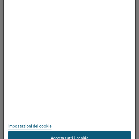
CONTATTACI
INFORMAZIONI SU ALLEIMA
INFORMAZIONI SU ALLEIMA
CERTIFICATI
SPEAK UP
Privacy
Informazioni su questo sito
Mappa del sito
Impostazioni dei cookie
Marchi commerciali
Accetta tutti i cookie