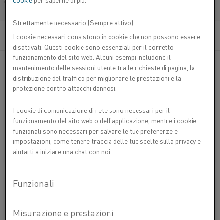
cookie
per saperne di più.
Français/French
Strettamente necessario (Sempre attivo)
I cookie necessari consistono in cookie che non possono essere
disattivati. Questi cookie sono essenziali per il corretto
funzionamento del sito web. Alcuni esempi includono il
mantenimento delle sessioni utente tra le richieste di pagina, la
distribuzione del traffico per migliorare le prestazioni e la
protezione contro attacchi dannosi.
I cookie di comunicazione di rete sono necessari per il
23 Jun 2025
funzionamento del sito web o dell'applicazione, mentre i cookie
funzionali sono necessari per salvare le tue preferenze e
How to test the EMF value of a Thermocouple
impostazioni, come tenere traccia delle tue scelte sulla privacy e
SAPERNE DI PIÙ
aiutarti a iniziare una chat con noi.