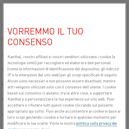
Si prega di selezionare la lingua preferita:
Inizio
Centro delle conoscenze
Video
Sito globale/Inglese
VORREMMO IL TUO
VIDEO
CONSENSO
简体中文/Chinese
Deutsch/German
Kanthal, i nostri affiliati e
i nostri venditori utilizzano i cookie (e
DISCOVER VIDEOS
tecnologie simili) per raccogliere ed elaborare dati personali
(come le informazioni di identificazione del dispositivo, gli indirizzi
Italiano/Italian
IP e le interazioni del sito web) per gli scopi specificati di seguito.
Watch our “How To” video series where we answer
Alcuni sono necessari e non possono essere disattivati, mentre
frequently asked questions about our materials and
日本語/Japanese
altri vengono utilizzati solo con il consenso dell'utente. I cookie
heating elements. Get quick, practical insights straight
basati sul consenso ci aiutano, tra le altre cose, a supportare
from our experts.
Kanthal e a personalizzare la tua esperienza sul sito web. Puoi
Português/Portuguese
accettare o rifiutare tutti questi cookie cliccando sul pulsante
appropriato qui sotto. Puoi anche acconsentire ai cookie in base ai
Español/Spanish
loro scopi gestendo i cookie e tornare in qualsiasi momento per
modificare le tue scelte. Visita la nostra
politica sulla privacy dei