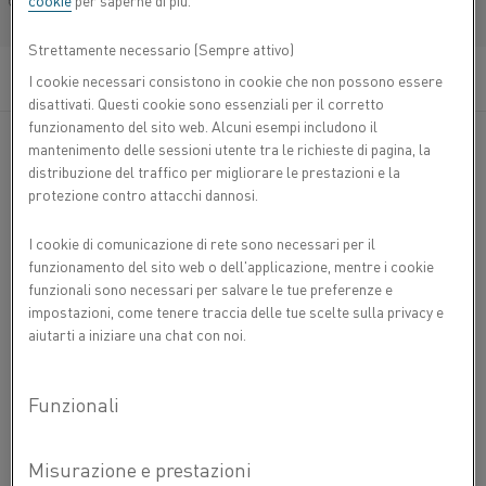
cookie
per saperne di più.
Français/French
Strettamente necessario (Sempre attivo)
Kanthal®
I cookie necessari consistono in cookie che non possono essere
disattivati. Questi cookie sono essenziali per il corretto
funzionamento del sito web. Alcuni esempi includono il
Kanthal
® è un marchio leader a livello mondiale nel
mantenimento delle sessioni utente tra le richieste di pagina, la
settore dei prodotti e servizi altamente ingegnerizzati
distribuzione del traffico per migliorare le prestazioni e la
nell'ambito della tecnologia di riscaldo industriale e dei
protezione contro attacchi dannosi.
materiali resistivi.
I cookie di comunicazione di rete sono necessari per il
funzionamento del sito web o dell'applicazione, mentre i cookie
funzionali sono necessari per salvare le tue preferenze e
INFORMAZIONI SU KANTHAL
impostazioni, come tenere traccia delle tue scelte sulla privacy e
aiutarti a iniziare una chat con noi.
INFORMAZIONI SU KANTHAL
OPPORTUNITÀ DI LAVORO
CONTATTACI
INFORMAZIONI SU ALLEIMA