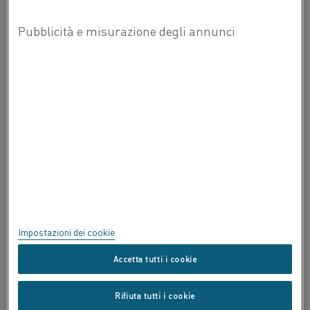
INFORMAZIONI SU ALLEIMA
CERTIFICATI
SPEAK UP
Privacy
Informazioni su questo sito
Mappa del sito
Impostazioni dei cookie
Marchi commerciali
Accetta tutti i cookie
Copyright © Kanthal AB; (publ) SE-734 27 Hallstahammar, Svezia Tel
Rifiuta tutti i cookie
+46 (0)220 21000