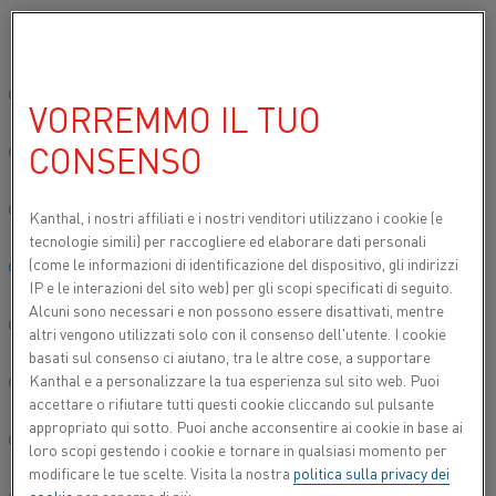
Si prega di selezionare la lingua preferita:
Inizio
Contatto
Contatto per le vendite locali in India
Sito globale/Inglese
VORREMMO IL TUO
CONTATTO PER LE VENDITE LOCALI IN INDIA
CONSENSO
简体中文/Chinese
CONTATTO PER LE VENDITE
Deutsch/German
Kanthal, i nostri affiliati e
i nostri venditori utilizzano i cookie (e
tecnologie simili) per raccogliere ed elaborare dati personali
LOCALI IN INDIA
(come le informazioni di identificazione del dispositivo, gli indirizzi
Italiano/Italian
IP e le interazioni del sito web) per gli scopi specificati di seguito.
Alcuni sono necessari e non possono essere disattivati, mentre
日本語/Japanese
altri vengono utilizzati solo con il consenso dell'utente. I cookie
HEATING MATERIAL
basati sul consenso ci aiutano, tra le altre cose, a supportare
Kanthal e a personalizzare la tua esperienza sul sito web. Puoi
Português/Portuguese
accettare o rifiutare tutti questi cookie cliccando sul pulsante
HEATING SYSTEMS
appropriato qui sotto. Puoi anche acconsentire ai cookie in base ai
Español/Spanish
loro scopi gestendo i cookie e tornare in qualsiasi momento per
modificare le tue scelte. Visita la nostra
politica sulla privacy dei