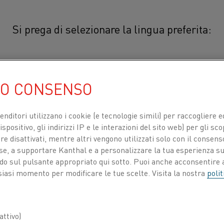
Si prega di selezionare la lingua preferita:
Kanthal® SW 200
简体中文/Chinese
0
UO CONSENSO
®
Kanthal
SW 200 è una lega auste
la metallizzazione a spruzzo. La 
日本語/Japanese
venditori utilizzano i cookie (e tecnologie simili) per raccogliere
rivestimento denso e ben aderenti,
spositivo, gli indirizzi IP e le interazioni del sito web) per gli sco
corrosione ad alte temperature.
Français/French
 disattivati, mentre altri vengono utilizzati solo con il consenso
ose, a supportare Kanthal e a personalizzare la tua esperienza su
®
ando sul pulsante appropriato qui sotto. Puoi anche acconsentire a
Applicazioni tipiche per Kanthal
SW 200
siasi momento per modificare le tue scelte. Visita la nostra
polit
corrosivi, protezione contro la formazione
convenzionali e rivestimenti per il ripri
TI PER
CHI SIAMO
CENTRO DELLE CONOSCENZE
ttivo)
COMPOSIZIONE CHIMICA