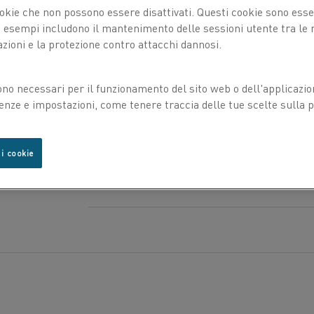
okie che non possono essere disattivati. Questi cookie sono essen
C %
esempi includono il mantenimento delle sessioni utente tra le ri
LAVORAZIONE
azioni e la protezione contro attacchi dannosi.
Composizione nominale
Min
-
ni sono
ono necessari per il funzionamento del sito web o dell'applicazio
PROPRIETÀ FISICHE
icazione
enze e impostazioni, come tenere traccia delle tue scelte sulla pr
Max
0,10
3
ono le
Densità g/cm
ò
PROPRIETÀ MECCANICHE
2
Resistività elettrica a 20 °C Ω mm
/m
uesta
 i cookie
hio
Diametro del
Resistenza allo
Punto di fusione °C
filo
snervamento
SICUREZZA
Proprietà magnetiche
Ø
R
p0.2
Tolleranza dimensionale in mm
mm
MPa
1,6
950