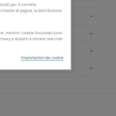
ziali per il corretto
Si %
Mn %
Cr %
Fe %
Ni %
chieste di pagina, la distribuzione
Bal.
1,0
-
19,0
-
ne, mentre i cookie funzionali sono
ivacy e aiutarti a iniziare una chat
1,7
1,0
21,0
2,0
8,30
1,09
Impostazioni dei cookie
Resistenza alla
Allungamento
1400
trazione
Non magnetico
R
A
m
+ 0/-0,05
MPa
%
1030
6