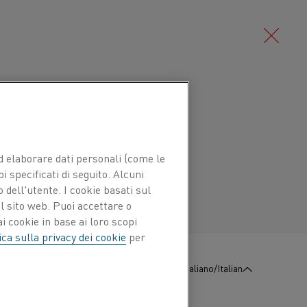
Deutsch/German
nitica di nichel-cromo (lega NiCr) per
lega si protegge creando un
Português/Portuguese
 ed elaborare dati personali (come le
 resistente all'ossidazione ed alla
pi specificati di seguito. Alcuni
 dell'utente. I cookie basati sul
l sito web. Puoi accettare o
i cookie in base ai loro scopi
 sono: rivestimenti protettivi contro i gas
ica sulla privacy dei cookie
per
 di scaglia di acciai bassolegati
stino dimensionale.
:
Contattaci
Italiano/Italian