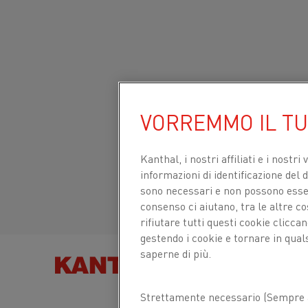
Inizio
Prodotti
Datasheets
Schede tecniche dei materiali
Sito globale/Inglese
KANTHAL® SW 20
VORREMMO IL T
Italiano/Italian
Kanthal, i nostri affiliati e
i nostri 
filo per metallizzazione
informazioni di identificazione del di
Español/Spanish
sono necessari e non possono essere
consenso ci aiutano, tra le altre c
rifiutare tutti questi cookie clicc
Scheda tecnica aggiornata
2021-09-30 11:11
gestendo i cookie e tornare in qual
(sostituisce tutte le edizioni precedenti)
saperne di più.
TROVA PRODOT
Strettamente necessario (Sempre a
SCARICA COME PDF