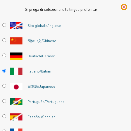
Si prega di selezionare la lingua preferita:
Inizio
Prodotti
Datasheets
Schede tecniche dei materiali
Cupr
Sito globale/Inglese
CUPROTHAL® 49
简体中文/Chinese
Filo per resistenze di riscaldo e filo
Deutsch/German
resistivo
Italiano/Italian
Scheda tecnica aggiornata
2024-09-09 07:23
(sostituisce
tutte le edizioni precedenti)
日本語/Japanese
Português/Portuguese
SCARICA COME PDF
Español/Spanish