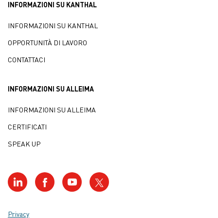
INFORMAZIONI SU KANTHAL
-1
-1
kJ kg
K
0,410
INFORMAZIONI SU KANTHAL
Punto di fusione °C
1280
OPPORTUNITÀ DI LAVORO
Temperatura massima di esercizio
600
CONTATTACI
in continuo in aria °C
Proprietà magnetiche
Il materiale non è
INFORMAZIONI SU ALLEIMA
magnetico
INFORMAZIONI SU ALLEIMA
CERTIFICATI
SPEAK UP
Privacy