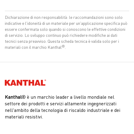
del filo
allo
alla
snervamento
trazione
Dichiarazione di non responsabilità: le raccomandazioni sono solo
Temperatura °C
100
200
300
400
500
600
Ø
R
R
A
p0.2
m
indicative e l'idoneità di un materiale per un'applicazione specifica può
Temperatura °F
212
392
572
752
932
1112
essere confermata solo quando si conoscono le effettive condizioni
mm
MPa (ksi)
MPa (ksi)
%
Hv
di servizio. Lo sviluppo continuo può richiedere modifiche ai dati
Ct
1,002
1,002
1,001
1,005
1,017
1,037
1,00
250
480
30
100
tecnici senza preavviso. Questa scheda tecnica è valida solo per i
®
materiali con il marchio Kanthal
.
-6
Temperatura °C
Espansione termica X10
/K
20-100
14
Kanthal®
Kanthal
® è un marchio leader a livello mondiale nel
Temperatura °C
20
settore dei prodotti e servizi altamente ingegnerizzati
-1
-1
W m
K
21,0
nell'ambito della tecnologia di riscaldo industriale e dei
materiali resistivi.
Temperatura °C
20