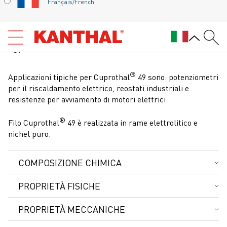
®
Français/French
Filo Cuprothal
49 è una lega rame-nichel (lega
CuNi) caratterizzata da un'elevata resistenza
elettrica, una buona duttilità e un'ottima resistenza
alla corrosione. È adatto per temperature fino a 600
°C.
®
Applicazioni tipiche per Cuprothal
49 sono: potenziometri
per il riscaldamento elettrico, reostati industriali e
resistenze per avviamento di motori elettrici.
®
Filo Cuprothal
49 è realizzata in rame elettrolitico e
nichel puro.
COMPOSIZIONE CHIMICA
Ni %
Mn %
Fe %
Cu %
PROPRIETÀ FISICHE
Composizione nominale
44,0
1,0
0,5
Bal.
3
Densità g/cm
8,9
PROPRIETÀ MECCANICHE
2
Resistività elettrica a 20 °C Ω mm
/m
0,49 (295)
Diametro
Resistenza
Resistenza
Allungamento
Dur