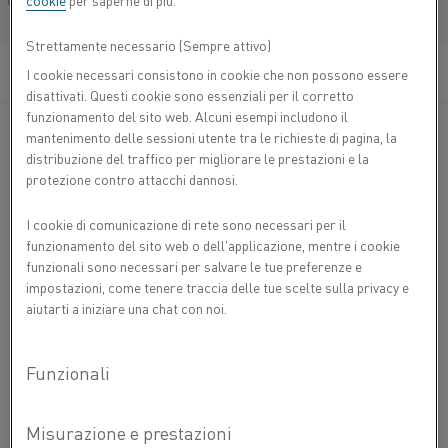
cookie
per saperne di più.
®
Français/French
Cuprothal
5 è una lega di rame-nichel (lega CuNi)
a bassa resistività adatta per impieghi fino a 300
Strettamente necessario (Sempre attivo)
°C.
I cookie necessari consistono in cookie che non possono essere
disattivati. Questi cookie sono essenziali per il corretto
®
Cuprothal
5 è tipicamente utilizzata per applicazioni a
funzionamento del sito web. Alcuni esempi includono il
bassa temperatura come: cavi riscaldanti, termocoperte e
mantenimento delle sessioni utente tra le richieste di pagina, la
termofori.
distribuzione del traffico per migliorare le prestazioni e la
protezione contro attacchi dannosi.
COMPOSIZIONE CHIMICA
I cookie di comunicazione di rete sono necessari per il
Ni %
Cu %
funzionamento del sito web o dell'applicazione, mentre i cookie
PROPRIETÀ FISICHE
funzionali sono necessari per salvare le tue preferenze e
Composizione nominale
2,2
Bal.
3
Densità g/cm
8,9
impostazioni, come tenere traccia delle tue scelte sulla privacy e
PROPRIETÀ MECCANICHE
aiutarti a iniziare una chat con noi.
2
Resistività elettrica a 20 °C Ω mm
/m
0,05
Diametro
Resistenza
Resistenza
Allungamento
del filo
allo
alla
snervamento
trazione
Dichiarazione di non responsabilità: le raccomandazioni sono solo
Temperatura °C
Ø
R
20
R
100
200
A
300
p0.2
m
indicative e l'idoneità di un materiale per un'applicazione specifica può
essere confermata solo quando si conoscono le effettive condizioni
Temperatura °F
68
212
392
572
mm
MPa
MPa
%