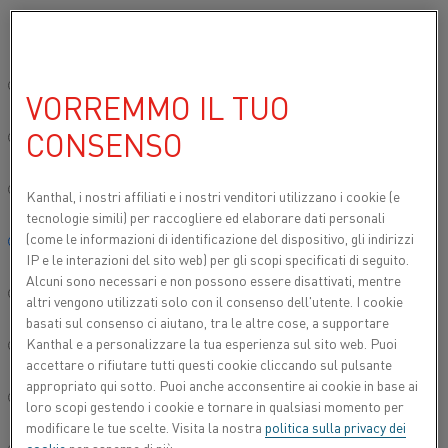
Si prega di selezionare la lingua preferita:
Inizio
Prodotti
Datasheets
Schede tecniche dei materiali
Cupr
Sito globale/Inglese
VORREMMO IL TUO
CUPROTHAL® 5
CONSENSO
简体中文/Chinese
Filo per resistenze di riscaldo e filo
Deutsch/German
Kanthal, i nostri affiliati e
i nostri venditori utilizzano i cookie (e
resistivo
tecnologie simili) per raccogliere ed elaborare dati personali
(come le informazioni di identificazione del dispositivo, gli indirizzi
Italiano/Italian
Scheda tecnica aggiornata
2021-09-30 11:11
(sostituisce
IP e le interazioni del sito web) per gli scopi specificati di seguito.
tutte le edizioni precedenti)
Alcuni sono necessari e non possono essere disattivati, mentre
日本語/Japanese
altri vengono utilizzati solo con il consenso dell'utente. I cookie
basati sul consenso ci aiutano, tra le altre cose, a supportare
Kanthal e a personalizzare la tua esperienza sul sito web. Puoi
Português/Portuguese
SCARICA COME PDF
accettare o rifiutare tutti questi cookie cliccando sul pulsante
appropriato qui sotto. Puoi anche acconsentire ai cookie in base ai
Español/Spanish
loro scopi gestendo i cookie e tornare in qualsiasi momento per
modificare le tue scelte. Visita la nostra
politica sulla privacy dei