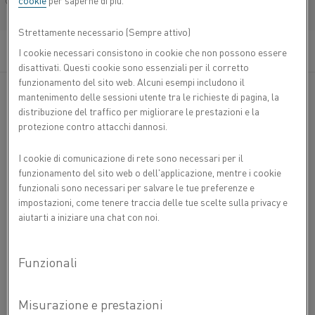
cookie
per saperne di più.
®
Français/French
Filo Kanthal
D è una lega ferritica di ferro-cromo-
alluminio (lega FeCrAl) per impieghi fino a 1300 °C.
Strettamente necessario (Sempre attivo)
La lega è caratterizzata da un'elevata resistività e
da una buona resistenza all'ossidazione.
I cookie necessari consistono in cookie che non possono essere
disattivati. Questi cookie sono essenziali per il corretto
funzionamento del sito web. Alcuni esempi includono il
®
La lega Kanthal
D è utilizzata nei forni industriali e negli
mantenimento delle sessioni utente tra le richieste di pagina, la
elettrodomestici. Le applicazioni tipiche sono: resistenze
distribuzione del traffico per migliorare le prestazioni e la
corazzate per elettrodomestici, elementi resistivi annegati
protezione contro attacchi dannosi.
in ceramica per riscaldatori a pannello, elementi a
cartuccia per stampi metallici, cavi riscaldanti per
I cookie di comunicazione di rete sono necessari per il
sbrinamento e scongelamento, elementi in mica utilizzati
funzionamento del sito web o dell'applicazione, mentre i cookie
nei ferri da stiro, stufe a quarzo per il riscaldamento degli
funzionali sono necessari per salvare le tue preferenze e
ambienti, essiccatoi industriali a infrarossi, in bobine su
impostazioni, come tenere traccia delle tue scelte sulla privacy e
fibra di ceramica stampata per piastre di bollitura con
aiutarti a iniziare una chat con noi.
piani in ceramica, in bobine isolate con granuli per
riscaldatori a pannello, in elementi a bobina sospesi per
riscaldatori dell'aria nelle asciugatrici.
®
Nelle applicazioni industriali filo Kanthal
D è utilizzata
anche per la realizzazione dei terminali per elementi di