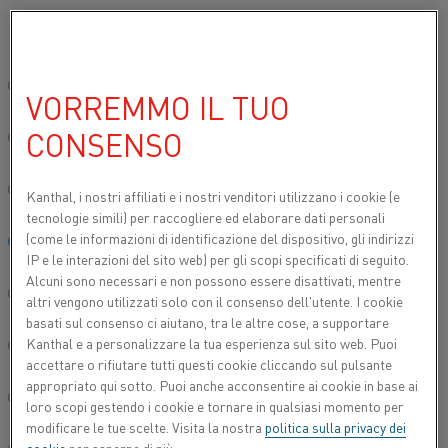
Si prega di selezionare la lingua preferita:
Inizio
Prodotti
Datasheets
Schede tecniche dei materiali
Kant
Sito globale/Inglese
VORREMMO IL TUO
KANTHAL® D
CONSENSO
简体中文/Chinese
Filo per resistenze di riscaldo e filo
Deutsch/German
Kanthal, i nostri affiliati e
i nostri venditori utilizzano i cookie (e
resistivo
tecnologie simili) per raccogliere ed elaborare dati personali
(come le informazioni di identificazione del dispositivo, gli indirizzi
Italiano/Italian
Scheda tecnica aggiornata
2024-09-09 07:25
(sostituisce
IP e le interazioni del sito web) per gli scopi specificati di seguito.
tutte le edizioni precedenti)
Alcuni sono necessari e non possono essere disattivati, mentre
日本語/Japanese
altri vengono utilizzati solo con il consenso dell'utente. I cookie
basati sul consenso ci aiutano, tra le altre cose, a supportare
Kanthal e a personalizzare la tua esperienza sul sito web. Puoi
Português/Portuguese
SCARICA COME PDF
accettare o rifiutare tutti questi cookie cliccando sul pulsante
appropriato qui sotto. Puoi anche acconsentire ai cookie in base ai
Español/Spanish
loro scopi gestendo i cookie e tornare in qualsiasi momento per
modificare le tue scelte. Visita la nostra
politica sulla privacy dei