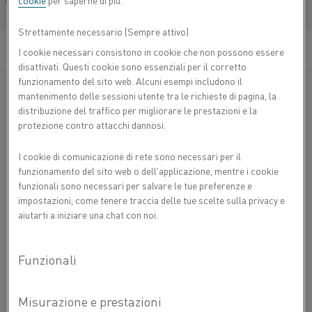
cookie
per saperne di più.
Français/French
Filo Manganina 43 è una lega di rame-manganese-
nichel (lega CuMnNi) da utilizzare a temperatura
Strettamente necessario (Sempre attivo)
ambiente. La lega è caratterizzata da una forza
elettromotrice (FEM) termica molto bassa rispetto
I cookie necessari consistono in cookie che non possono essere
al rame.
disattivati. Questi cookie sono essenziali per il corretto
funzionamento del sito web. Alcuni esempi includono il
mantenimento delle sessioni utente tra le richieste di pagina, la
Manganina 43 è tipicamente utilizzata per: resistenze
distribuzione del traffico per migliorare le prestazioni e la
standard, resistori a filo, potenziometri, shunt e altri
protezione contro attacchi dannosi.
componenti elettrici ed elettronici.
I cookie di comunicazione di rete sono necessari per il
La bassa FEM della lega rispetto al rame la rende ideale
funzionamento del sito web o dell'applicazione, mentre i cookie
per l'impiego in circuiti elettrici, in particolare C.C., dove
funzionali sono necessari per salvare le tue preferenze e
una FEM termica spuria potrebbe causare il
impostazioni, come tenere traccia delle tue scelte sulla privacy e
malfunzionamento delle apparecchiature elettroniche. A
aiutarti a iniziare una chat con noi.
causa della bassa temperatura di esercizio, il coefficiente
di temperatura della resistenza è controllato per essere
basso in un intervallo da 15 a 35 °C.
COMPOSIZIONE CHIMICA