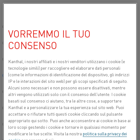
Si prega di selezionare la lingua preferita:
Inizio
Prodotti
Datasheets
Schede tecniche dei materiali
Mang
Sito globale/Inglese
VORREMMO IL TUO
MANGANINA 43
CONSENSO
简体中文/Chinese
Filo per resistenze di riscaldo e filo
Deutsch/German
Kanthal, i nostri affiliati e
i nostri venditori utilizzano i cookie (e
resistivo
tecnologie simili) per raccogliere ed elaborare dati personali
(come le informazioni di identificazione del dispositivo, gli indirizzi
Italiano/Italian
Scheda tecnica aggiornata
2024-09-09 07:26
(sostituisce
IP e le interazioni del sito web) per gli scopi specificati di seguito.
tutte le edizioni precedenti)
Alcuni sono necessari e non possono essere disattivati, mentre
日本語/Japanese
altri vengono utilizzati solo con il consenso dell'utente. I cookie
basati sul consenso ci aiutano, tra le altre cose, a supportare
Kanthal e a personalizzare la tua esperienza sul sito web. Puoi
Português/Portuguese
SCARICA COME PDF
accettare o rifiutare tutti questi cookie cliccando sul pulsante
appropriato qui sotto. Puoi anche acconsentire ai cookie in base ai
Español/Spanish
loro scopi gestendo i cookie e tornare in qualsiasi momento per
modificare le tue scelte. Visita la nostra
politica sulla privacy dei