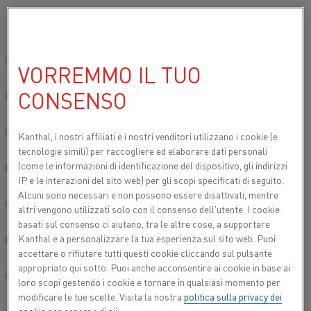
Si prega di selezionare la lingua preferita:
Inizio
Prodotti
Datasheets
Schede tecniche dei materiali
Nife
Sito globale/Inglese
VORREMMO IL TUO
NIFETHAL® 42
CONSENSO
简体中文/Chinese
Filo per resistenze di riscaldo e filo
Deutsch/German
Kanthal, i nostri affiliati e
i nostri venditori utilizzano i cookie (e
resistivo
tecnologie simili) per raccogliere ed elaborare dati personali
(come le informazioni di identificazione del dispositivo, gli indirizzi
Italiano/Italian
Scheda tecnica aggiornata
2021-09-30 11:11
(sostituisce
IP e le interazioni del sito web) per gli scopi specificati di seguito.
tutte le edizioni precedenti)
Alcuni sono necessari e non possono essere disattivati, mentre
日本語/Japanese
altri vengono utilizzati solo con il consenso dell'utente. I cookie
basati sul consenso ci aiutano, tra le altre cose, a supportare
Kanthal e a personalizzare la tua esperienza sul sito web. Puoi
Português/Portuguese
SCARICA COME PDF
accettare o rifiutare tutti questi cookie cliccando sul pulsante
appropriato qui sotto. Puoi anche acconsentire ai cookie in base ai
Español/Spanish
loro scopi gestendo i cookie e tornare in qualsiasi momento per
modificare le tue scelte. Visita la nostra
politica sulla privacy dei