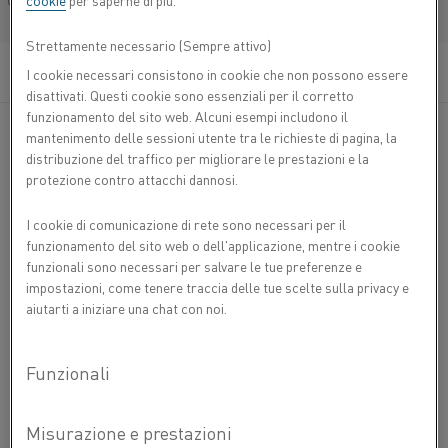
cookie
per saperne di più.
®
Français/French
Nifethal
42 è una lega nichel-ferro (lega NiFe) per
impieghi fino a 600 °C. La lega ha un moderato
Strettamente necessario (Sempre attivo)
fattore di espansione termica costante fino a 300
°C.
I cookie necessari consistono in cookie che non possono essere
disattivati. Questi cookie sono essenziali per il corretto
funzionamento del sito web. Alcuni esempi includono il
®
Applicazioni tipiche per Nifethal
42 sono: termostati per
mantenimento delle sessioni utente tra le richieste di pagina, la
alta temperatura, ad esempio nelle stufe a gas ed
distribuzione del traffico per migliorare le prestazioni e la
elettriche.
protezione contro attacchi dannosi.
I cookie di comunicazione di rete sono necessari per il
COMPOSIZIONE CHIMICA
funzionamento del sito web o dell'applicazione, mentre i cookie
Ni %
Fe %
funzionali sono necessari per salvare le tue preferenze e
PROPRIETÀ FISICHE
impostazioni, come tenere traccia delle tue scelte sulla privacy e
Composizione nominale
42.0
Bal.
3
Densità g/cm
8,12
aiutarti a iniziare una chat con noi.
PROPRIETÀ MECCANICHE
2
Resistività elettrica a 20 °C Ω mm
/m
0,63
Diametro del filo
Resistenza alla trazione
Ø
R
m
Dichiarazione di non responsabilità: le raccomandazioni sono solo
mm
MPa
indicative e l'idoneità di un materiale per un'applicazione specifica può
-6
Temperatura °C
Espansione termica X10
/K