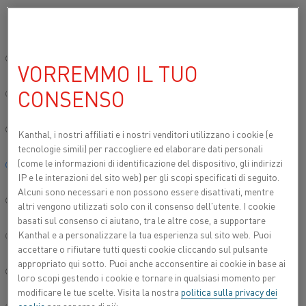
Si prega di selezionare la lingua preferita:
Inizio
Prodotti
Datasheets
Schede tecniche dei materiali
Nikr
Sito globale/Inglese
VORREMMO IL TUO
NIKROTHAL® 40
CONSENSO
简体中文/Chinese
Filo per resistenze di riscaldo e filo
Deutsch/German
Kanthal, i nostri affiliati e
i nostri venditori utilizzano i cookie (e
resistivo
tecnologie simili) per raccogliere ed elaborare dati personali
(come le informazioni di identificazione del dispositivo, gli indirizzi
Italiano/Italian
Scheda tecnica aggiornata
2024-09-09 07:26
(sostituisce
IP e le interazioni del sito web) per gli scopi specificati di seguito.
tutte le edizioni precedenti)
Alcuni sono necessari e non possono essere disattivati, mentre
日本語/Japanese
altri vengono utilizzati solo con il consenso dell'utente. I cookie
basati sul consenso ci aiutano, tra le altre cose, a supportare
Kanthal e a personalizzare la tua esperienza sul sito web. Puoi
Português/Portuguese
SCARICA COME PDF
accettare o rifiutare tutti questi cookie cliccando sul pulsante
appropriato qui sotto. Puoi anche acconsentire ai cookie in base ai
Español/Spanish
loro scopi gestendo i cookie e tornare in qualsiasi momento per
modificare le tue scelte. Visita la nostra
politica sulla privacy dei