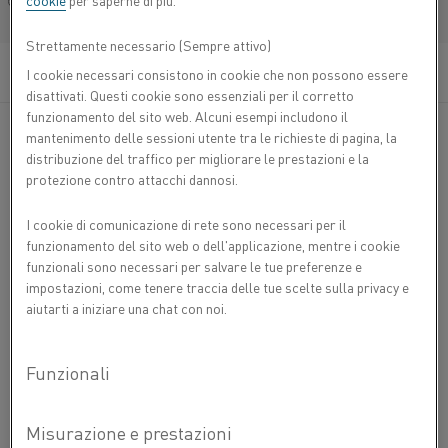
cookie
per saperne di più.
®
Français/French
Filo Nikrothal
40 è una lega austenitica di nichel-
cromo (lega NiCr) per impieghi fino a 1100 °C. La
Strettamente necessario (Sempre attivo)
lega è caratterizzata da un'elevata resistività e da
una buona resistenza all'ossidazione. Ha una
I cookie necessari consistono in cookie che non possono essere
buona duttilità dopo l'uso e un'ottima saldabilità.
disattivati. Questi cookie sono essenziali per il corretto
funzionamento del sito web. Alcuni esempi includono il
mantenimento delle sessioni utente tra le richieste di pagina, la
®
Applicazioni tipiche per filo Nikrothal
40 sono:
distribuzione del traffico per migliorare le prestazioni e la
riscaldatori ad accumulo, termoconvettori, reostati per
protezione contro attacchi dannosi.
impieghi gravosi e termoventilatori. La lega è utilizzata
anche per: cavi riscaldanti e resistenze per applicazioni di
I cookie di comunicazione di rete sono necessari per il
sbrinamento e scongelamento, coperte termiche, sedili
funzionamento del sito web o dell'applicazione, mentre i cookie
riscaldati per auto, resistori.
funzionali sono necessari per salvare le tue preferenze e
impostazioni, come tenere traccia delle tue scelte sulla privacy e
aiutarti a iniziare una chat con noi.
COMPOSIZIONE CHIMICA
C %
Si
Mn
Cr
Ni
Fe
PROPRIETÀ FISICHE
%
%
%
%
%
3
Densità g/cm
7,90
Composizione
Bal.
PROPRIETÀ MECCANICHE
2
nominale
Resistività elettrica a 20 °C Ω mm
/m
1,04
Diametro
Resistenza
Resistenza
Allungamento
Dur