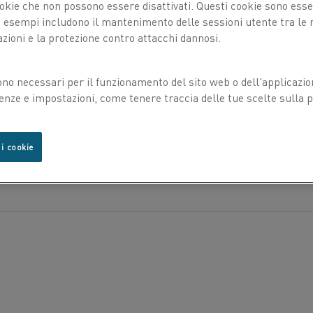
Densità g/cm
okie che non possono essere disattivati. Questi cookie sono essen
PROPRIETÀ MECCANICHE
esempi includono il mantenimento delle sessioni utente tra le ri
2
Resistività elettrica a 20 °C Ω mm
/m
azioni e la protezione contro attacchi dannosi.
Diametro del
Resistenza allo
Coefficiente di temperatura della resis
filo
snervamento
PROPRIETÀ TERMOELETTRICHE
ono necessari per il funzionamento del sito web o dell'applicazio
ni sono
Ø
R
p0.2
enze e impostazioni, come tenere traccia delle tue scelte sulla pr
icazione
ono le
mm
MPa
Temperatura °C
ò
mV
0,32
-
uesta
Temperatura °C
Espans
 i cookie
hio
20 - 100
15
Temperatura °C
Conducib
20 - 100
21