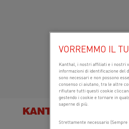
Inizio
Prodotti
Datasheets
Schede tecniche dei materiali
Sito globale/Inglese
VORREMMO IL T
CUPROTHAL® WX
Italiano/Italian
Kanthal, i nostri affiliati e
i nostri 
informazioni di identificazione del di
Filo per termocoppia
sono necessari e non possono essere
Español/Spanish
consenso ci aiutano, tra le altre c
rifiutare tutti questi cookie clicc
Scheda tecnica aggiornata
2021-09-30 11:11
gestendo i cookie e tornare in qual
(sostituisce tutte le edizioni precedenti)
saperne di più.
TROVA PRODOT
Strettamente necessario (Sempre a
SCARICA COME PDF