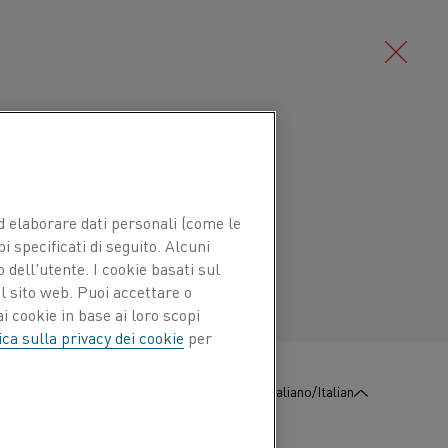
Deutsch/German
ica di rame-nichel (CuNi) utilizzata
ompensazione per termocoppie di tipo K.
Português/Portuguese
 ed elaborare dati personali (come le
a al ferro per soddisfare gli
pi specificati di seguito. Alcuni
 dell'utente. I cookie basati sul
l sito web. Puoi accettare o
i cookie in base ai loro scopi
ica sulla privacy dei cookie
per
Cu %
Ni %
Fe %
Mn %
:
Contattaci
Italiano/Italian
Bal.
43,0
2,0
2,0