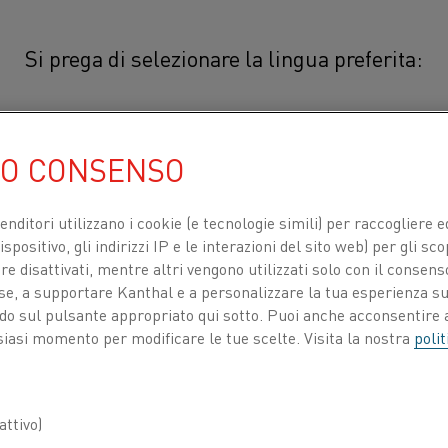
Si prega di selezionare la lingua preferita:
Cuprothal® WX
简体中文/Chinese
UO CONSENSO
®
Cuprothal
WX è una lega austenit
per il polo negativo del filo di c
日本語/Japanese
venditori utilizzano i cookie (e tecnologie simili) per raccogliere
®
Cuprothal
WX deve essere abbinat
spositivo, gli indirizzi IP e le interazioni del sito web) per gli sco
standard di riferimento.
 disattivati, mentre altri vengono utilizzati solo con il consenso
Français/French
ose, a supportare Kanthal e a personalizzare la tua esperienza su
ando sul pulsante appropriato qui sotto. Puoi anche acconsentire a
siasi momento per modificare le tue scelte. Visita la nostra
polit
COMPOSIZIONE CHIMICA
TI PER
CHI SIAMO
CENTRO DELLE CONOSCENZE
PROPRIETÀ FISICHE
Composizione nominale
ttivo)
3