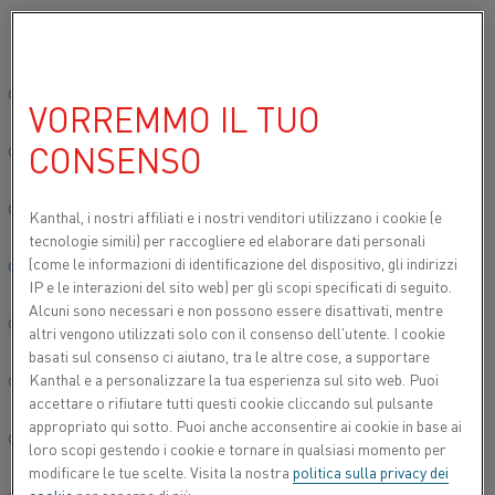
Si prega di selezionare la lingua preferita:
Inizio
Prodotti
Datasheets
Schede tecniche dei materiali
Cupr
Sito globale/Inglese
VORREMMO IL TUO
CUPROTHAL®
CONSENSO
简体中文/Chinese
Filo per termocoppia
Deutsch/German
Kanthal, i nostri affiliati e
i nostri venditori utilizzano i cookie (e
tecnologie simili) per raccogliere ed elaborare dati personali
Scheda tecnica aggiornata
2024-09-09 07:36
(sostituisce
(come le informazioni di identificazione del dispositivo, gli indirizzi
Italiano/Italian
tutte le edizioni precedenti)
IP e le interazioni del sito web) per gli scopi specificati di seguito.
Alcuni sono necessari e non possono essere disattivati, mentre
日本語/Japanese
altri vengono utilizzati solo con il consenso dell'utente. I cookie
basati sul consenso ci aiutano, tra le altre cose, a supportare
SCARICA COME PDF
Kanthal e a personalizzare la tua esperienza sul sito web. Puoi
Português/Portuguese
accettare o rifiutare tutti questi cookie cliccando sul pulsante
appropriato qui sotto. Puoi anche acconsentire ai cookie in base ai
Español/Spanish
loro scopi gestendo i cookie e tornare in qualsiasi momento per
modificare le tue scelte. Visita la nostra
politica sulla privacy dei
®
Filo per termocoppia Cuprothal
è una lega