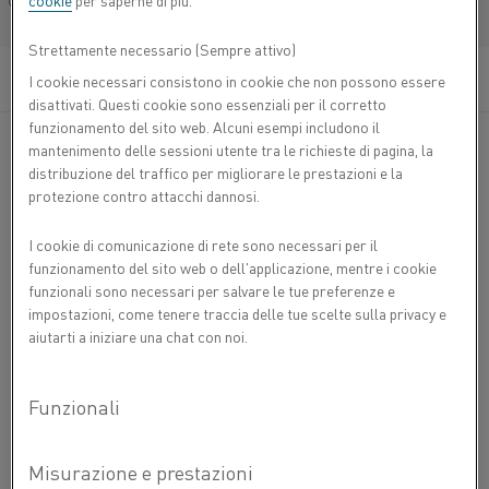
cookie
per saperne di più.
austenitica rame-nichel (lega CuNi) a bassa
Français/French
resistività. Viene utilizzata per il polo negativo dei
Strettamente necessario (Sempre attivo)
seguenti tipi di termocoppie, cavi compensati e cavi
di estensione : E, J, T e KCB (VX). La lega
I cookie necessari consistono in cookie che non possono essere
®
Cuprothal
può essere utilizzata a temperature
disattivati. Questi cookie sono essenziali per il corretto
fino a 20 K dove il suo coefficiente di Seebeck è di
funzionamento del sito web. Alcuni esempi includono il
circa 8 μV/K.
mantenimento delle sessioni utente tra le richieste di pagina, la
distribuzione del traffico per migliorare le prestazioni e la
protezione contro attacchi dannosi.
La termocoppia di tipo E è caratterizzata dall'emissione
FEM più alta di qualsiasi termocoppia comune ed è per
I cookie di comunicazione di rete sono necessari per il
questo motivo che viene utilizzata nei generatori termici
funzionamento del sito web o dell'applicazione, mentre i cookie
(termopile).
funzionali sono necessari per salvare le tue preferenze e
impostazioni, come tenere traccia delle tue scelte sulla privacy e
®
Filo per termocoppia Cuprothal
tipo T è utilizzato con il
aiutarti a iniziare una chat con noi.
rame elettrolitico (standard ASTM B3). La termocoppia di
tipo T viene utilizzata sia in applicazioni di laboratorio che
industriali.
®
Il Cuprothal
tipo KNCB (VNX) è accoppiato con il rame
elettrolitico quando viene impiegato nei cavi di