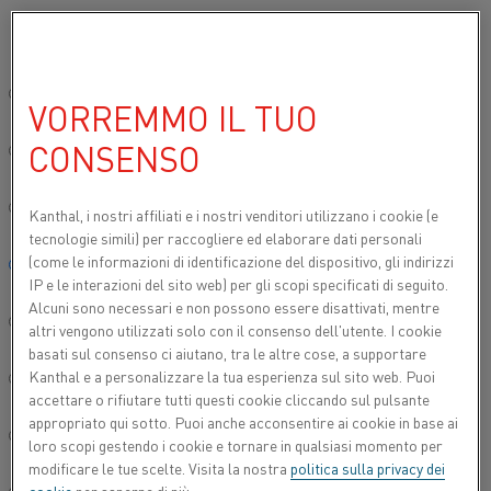
Si prega di selezionare la lingua preferita:
Inizio
Prodotti
Datasheets
Schede tecniche dei materiali
Ther
Sito globale/Inglese
VORREMMO IL TUO
THERMOTHAL® N
CONSENSO
简体中文/Chinese
Filo per termocoppia
Deutsch/German
Kanthal, i nostri affiliati e
i nostri venditori utilizzano i cookie (e
tecnologie simili) per raccogliere ed elaborare dati personali
Scheda tecnica aggiornata
2021-09-30 11:11
(sostituisce
(come le informazioni di identificazione del dispositivo, gli indirizzi
Italiano/Italian
tutte le edizioni precedenti)
IP e le interazioni del sito web) per gli scopi specificati di seguito.
Alcuni sono necessari e non possono essere disattivati, mentre
日本語/Japanese
altri vengono utilizzati solo con il consenso dell'utente. I cookie
basati sul consenso ci aiutano, tra le altre cose, a supportare
SCARICA COME PDF
Kanthal e a personalizzare la tua esperienza sul sito web. Puoi
Português/Portuguese
accettare o rifiutare tutti questi cookie cliccando sul pulsante
appropriato qui sotto. Puoi anche acconsentire ai cookie in base ai
Español/Spanish
loro scopi gestendo i cookie e tornare in qualsiasi momento per
modificare le tue scelte. Visita la nostra
politica sulla privacy dei
®
Thermothal
N è una lega austenitica di nichel