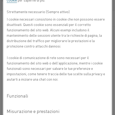
cookie
per saperne di più.
(lega Ni) utilizzata per il polo negativo delle
Français/French
termocoppie di tipo K. Queste hanno una buona
Strettamente necessario (Sempre attivo)
resistenza all'ossidazione, migliore rispetto ad altre
combinazioni.
I cookie necessari consistono in cookie che non possono essere
disattivati. Questi cookie sono essenziali per il corretto
funzionamento del sito web. Alcuni esempi includono il
Thermothal N non può essere esposta ad atmosfere
mantenimento delle sessioni utente tra le richieste di pagina, la
contenenti zolfo.
distribuzione del traffico per migliorare le prestazioni e la
protezione contro attacchi dannosi.
COMPOSIZIONE CHIMICA
I cookie di comunicazione di rete sono necessari per il
Ni
Al
Mn
Si
Co
funzionamento del sito web o dell'applicazione, mentre i cookie
PROPRIETÀ FISICHE
%
%
%
%
%
funzionali sono necessari per salvare le tue preferenze e
3
Densità g/cm
8,60
Composizione
Bal.
1,5
1,5
1,5
0,5
impostazioni, come tenere traccia delle tue scelte sulla privacy e
PROPRIETÀ MECCANICHE
aiutarti a iniziare una chat con noi.
2
nominale
Resistività elettrica a 20 °C Ω mm
/m
0,292
Diametro
Resistenza
Resistenza
Allungamento
Dur
PROPRIETÀ TERMOELETTRICHE
del filo
allo
alla
Coefficiente di temperatura della resistenza tra
1900
snervamento
trazione
-6
20 °C e 100 °C +x 10
/K)
°C
100
200
300
400
500
600
700
800
Ø
R
R
A
p0.2
m
mV
-1,283
-2,168
-2,886
-3,633
-4,431
-5,287
-6,178
-7,07
mm
MPa
MPa
%
Hv
Dichiarazione di non responsabilità: le raccomandazioni sono solo