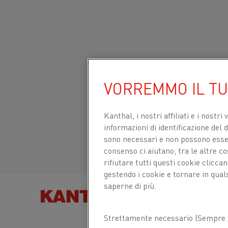
Inizio
Prodotti
Datasheets
Schede tecniche dei materiali
Sito globale/Inglese
VORREMMO IL T
THERMOTHAL® P
Italiano/Italian
Kanthal, i nostri affiliati e
i nostri 
Filo per termocoppia
informazioni di identificazione del di
sono necessari e non possono essere
Español/Spanish
consenso ci aiutano, tra le altre c
rifiutare tutti questi cookie clicc
Scheda tecnica aggiornata
2021-09-30 11:11
gestendo i cookie e tornare in qual
(sostituisce tutte le edizioni precedenti)
saperne di più.
TROVA PRODOT
Strettamente necessario (Sempre a
SCARICA COME PDF