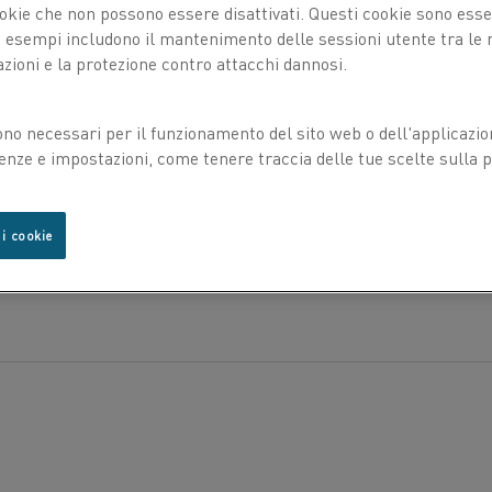
okie che non possono essere disattivati. Questi cookie sono essen
COMPOSIZIONE CHIMICA
esempi includono il mantenimento delle sessioni utente tra le ri
azioni e la protezione contro attacchi dannosi.
PROPRIETÀ FISICHE
Composizione nominale
ni sono
ono necessari per il funzionamento del sito web o dell'applicazio
3
Densità g/cm
icazione
enze e impostazioni, come tenere traccia delle tue scelte sulla pr
PROPRIETÀ MECCANICHE
ono le
2
Resistività elettrica a 20 °C Ω mm
/m
ò
Diametro
Resistenza allo
uesta
Coefficiente di temperatura della resist
 i cookie
del filo
snervamento
hio
PROPRIETÀ TERMOELETTRICHE
Ø
R
p0.2
°C
100
200
300
400
500
600
mm
MPa
Temperatura °C
mV
2,814
5,970
9,323
12,764
16,214
19,6
2,0
220
GPa
°C
100
200
300
400
500
600