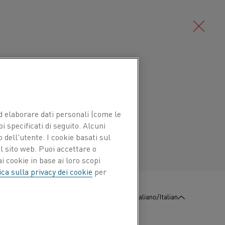
Deutsch/German
tica di nichel-cromo (lega di NiCr)
e termocoppie di tipo E o K. Le
Português/Portuguese
 ed elaborare dati personali (come le
uona resistenza all'ossidazione,
pi specificati di seguito. Alcuni
zioni di metalli di base. Le
 dell'utente. I cookie basati sul
erizzate da un valore di FEM maggiore
l sito web. Puoi accettare o
i cookie in base ai loro scopi
 comune.
ica sulla privacy dei cookie
per
tmosfere riducenti, a cicli ossidanti e
:
Contattaci
Italiano/Italian