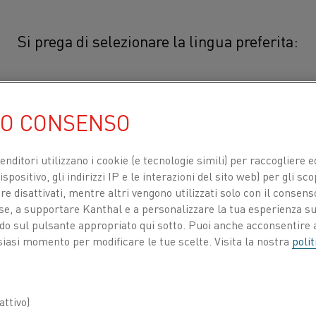
Si prega di selezionare la lingua preferita:
Thermothal® P
简体中文/Chinese
UO CONSENSO
®
Thermothal
P è una lega austeni
utilizzata per il polo positivo dell
日本語/Japanese
venditori utilizzano i cookie (e tecnologie simili) per raccogliere
termocoppie di tipo K hanno una b
spositivo, gli indirizzi IP e le interazioni del sito web) per gli sco
migliore rispetto ad altre combina
 disattivati, mentre altri vengono utilizzati solo con il consenso
Français/French
termocoppie di tipo E sono caratt
ose, a supportare Kanthal e a personalizzare la tua esperienza su
ando sul pulsante appropriato qui sotto. Puoi anche acconsentire a
rispetto a qualsiasi termocoppia
siasi momento per modificare le tue scelte. Visita la nostra
polit
Thermothal P non può essere esposta ad a
TI PER
CHI SIAMO
CENTRO DELLE CONOSCENZE
riducenti o al vuoto.
ttivo)