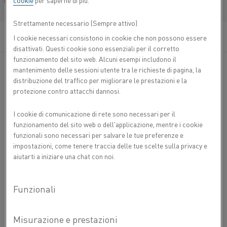
cookie
per saperne di più.
nastro, componente ad alta espansione in
Français/French
termostati bimetallici.
Strettamente necessario (Sempre attivo)
I cookie necessari consistono in cookie che non possono essere
COMPOSIZIONE CHIMICA
disattivati. Questi cookie sono essenziali per il corretto
funzionamento del sito web. Alcuni esempi includono il
Mn %
Ni %
Cr %
Fe %
mantenimento delle sessioni utente tra le richieste di pagina, la
PROPRIETÀ MECCANICHE
Composizione nominale
0,4
19
7
Bal.
distribuzione del traffico per migliorare le prestazioni e la
protezione contro attacchi dannosi.
PROPRIETÀ FISICHE
3
Densità g/cm
8,1
I cookie di comunicazione di rete sono necessari per il
2
funzionamento del sito web o dell'applicazione, mentre i cookie
Resistività elettrica a 20 °C, Ω mm
/m
0,77
funzionali sono necessari per salvare le tue preferenze e
Dichiarazione di non responsabilità: le raccomandazioni sono solo
impostazioni, come tenere traccia delle tue scelte sulla privacy e
COEFFICIENTE DI ESPANSIONE TERMICA
indicative e l'idoneità di un materiale per un'applicazione specifica può
aiutarti a iniziare una chat con noi.
essere confermata solo quando si conoscono le effettive condizioni
di servizio. Lo sviluppo continuo può richiedere modifiche ai dati
-6
Intervallo di
Espansione termica x 10
/ K
tecnici senza preavviso. Questa scheda tecnica è valida solo per i
temperatura
®
materiali con il marchio Kanthal
.
30 - 130 °C
18,8
INVIA PDF TRAMITE E-MAIL