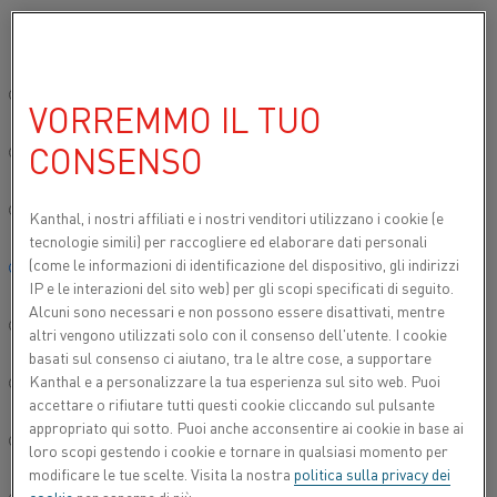
Si prega di selezionare la lingua preferita:
Inizio
Prodotti
Datasheets
Schede tecniche dei materiali
19-7
Sito globale/Inglese
VORREMMO IL TUO
19-7
CONSENSO
简体中文/Chinese
Nastro
Deutsch/German
Kanthal, i nostri affiliati e
i nostri venditori utilizzano i cookie (e
tecnologie simili) per raccogliere ed elaborare dati personali
Scheda tecnica aggiornata
2021-09-30 11:11
(sostituisce
(come le informazioni di identificazione del dispositivo, gli indirizzi
Italiano/Italian
tutte le edizioni precedenti)
IP e le interazioni del sito web) per gli scopi specificati di seguito.
Alcuni sono necessari e non possono essere disattivati, mentre
日本語/Japanese
altri vengono utilizzati solo con il consenso dell'utente. I cookie
basati sul consenso ci aiutano, tra le altre cose, a supportare
SCARICA COME PDF
Kanthal e a personalizzare la tua esperienza sul sito web. Puoi
Português/Portuguese
accettare o rifiutare tutti questi cookie cliccando sul pulsante
appropriato qui sotto. Puoi anche acconsentire ai cookie in base ai
Español/Spanish
loro scopi gestendo i cookie e tornare in qualsiasi momento per
modificare le tue scelte. Visita la nostra
politica sulla privacy dei
Le applicazioni tipiche per 19-7 sono: resistenze a