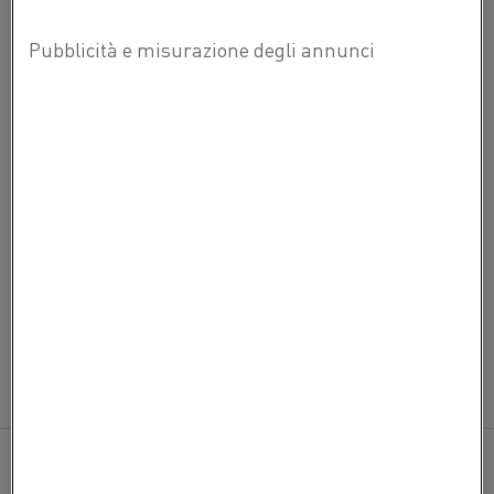
INDIRIZZO E-MAIL
(OBBLIGATORIO)
MESSAGGIO OPZIONALE
Invia PDF