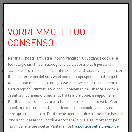
Si prega di selezionare la lingua preferita:
Inizio
Prodotti
Datasheets
Schede tecniche dei materiali
Alkr
Sito globale/Inglese
VORREMMO IL TUO
ALKROTHAL® 14
CONSENSO
简体中文/Chinese
Nastro
Deutsch/German
Kanthal, i nostri affiliati e
i nostri venditori utilizzano i cookie (e
tecnologie simili) per raccogliere ed elaborare dati personali
Scheda tecnica aggiornata
2024-09-09 07:31
(sostituisce
(come le informazioni di identificazione del dispositivo, gli indirizzi
Italiano/Italian
tutte le edizioni precedenti)
IP e le interazioni del sito web) per gli scopi specificati di seguito.
Alcuni sono necessari e non possono essere disattivati, mentre
日本語/Japanese
altri vengono utilizzati solo con il consenso dell'utente. I cookie
basati sul consenso ci aiutano, tra le altre cose, a supportare
SCARICA COME PDF
Kanthal e a personalizzare la tua esperienza sul sito web. Puoi
Português/Portuguese
accettare o rifiutare tutti questi cookie cliccando sul pulsante
appropriato qui sotto. Puoi anche acconsentire ai cookie in base ai
Español/Spanish
loro scopi gestendo i cookie e tornare in qualsiasi momento per
modificare le tue scelte. Visita la nostra
politica sulla privacy dei
®
Nastro Alkrothal
14 è una lega ferritica di ferro-