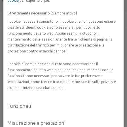
cookie
per saperne di più.
cromo-alluminio (lega FeCrAl) con alta resistività
Français/French
per impieghi fino a 1100 °C.
Strettamente necessario (Sempre attivo)
I cookie necessari consistono in cookie che non possono essere
®
Applicazioni tipiche per la lega nastro Alkrothal
14 sono:
disattivati. Questi cookie sono essenziali per il corretto
reostati, resistenze di frenatura, ecc. Viene anche utilizzata
funzionamento del sito web. Alcuni esempi includono il
in elementi riscaldanti elettrici in applicazioni industriali.
mantenimento delle sessioni utente tra le richieste di pagina, la
distribuzione del traffico per migliorare le prestazioni e la
protezione contro attacchi dannosi.
COMPOSIZIONE CHIMICA
C %
Si %
Mn %
Cr %
Al %
Fe %
I cookie di comunicazione di rete sono necessari per il
PROPRIETÀ FISICHE
Composizione nominale
4,3
Bal.
funzionamento del sito web o dell'applicazione, mentre i cookie
3
Densità g/cm
7,28
funzionali sono necessari per salvare le tue preferenze e
Min
-
-
-
14,0
-
PROPRIETÀ MECCANICHE
2
impostazioni, come tenere traccia delle tue scelte sulla privacy e
Resistività elettrica a 20 °C Ω mm
/m
1,25
Spessore
Resistenza
Resistenza
Allungamento
Durezza
Max
0,08
0,7
0,5
16,0
-
aiutarti a iniziare una chat con noi.
allo
alla
Coefficiente di Poisson
0,30
snervamento
trazione
Dichiarazione di non responsabilità: le raccomandazioni sono solo
R
R
A
p0.2
m
indicative e l'idoneità di un materiale per un'applicazione specifica può
mm
MPa
MPa
%
Hv
Temperatura °C
20
100
200
400
600
800
1000
essere confermata solo quando si conoscono le effettive condizioni
di servizio. Lo sviluppo continuo può richiedere modifiche ai dati
1,0-3,0
420
550
20
200
Temperatura °F
68
212
392
752
1112
1472
1832