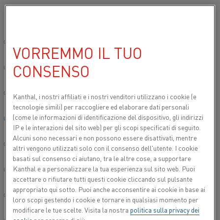
Si prega di selezionare la lingua preferita:
Inizio
Prodotti
Datasheets
Schede tecniche dei materiali
Inv 1
Sito globale/Inglese
VORREMMO IL TUO
INV 127
CONSENSO
简体中文/Chinese
Nastro
Deutsch/German
Kanthal, i nostri affiliati e
i nostri venditori utilizzano i cookie (e
tecnologie simili) per raccogliere ed elaborare dati personali
Scheda tecnica aggiornata
2021-09-30 11:11
(sostituisce
(come le informazioni di identificazione del dispositivo, gli indirizzi
Italiano/Italian
tutte le edizioni precedenti)
IP e le interazioni del sito web) per gli scopi specificati di seguito.
Alcuni sono necessari e non possono essere disattivati, mentre
日本語/Japanese
altri vengono utilizzati solo con il consenso dell'utente. I cookie
basati sul consenso ci aiutano, tra le altre cose, a supportare
SCARICA COME PDF
Kanthal e a personalizzare la tua esperienza sul sito web. Puoi
Português/Portuguese
accettare o rifiutare tutti questi cookie cliccando sul pulsante
appropriato qui sotto. Puoi anche acconsentire ai cookie in base ai
Español/Spanish
loro scopi gestendo i cookie e tornare in qualsiasi momento per
modificare le tue scelte. Visita la nostra
politica sulla privacy dei
Inv 127 è una lega nichel-ferro (lega NiFe) per