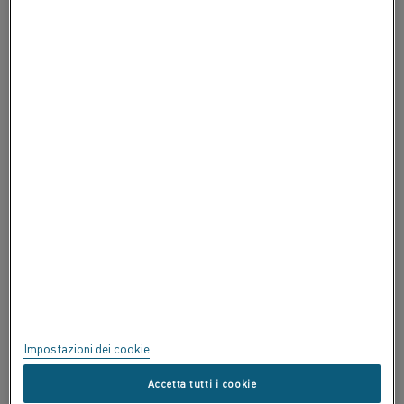
INFORMAZIONI SU ALLEIMA
INFORMAZIONI SU ALLEIMA
CERTIFICATI
SPEAK UP
Privacy
Informazioni su questo sito
Mappa del sito
Impostazioni dei cookie
Marchi commerciali
Accetta tutti i cookie