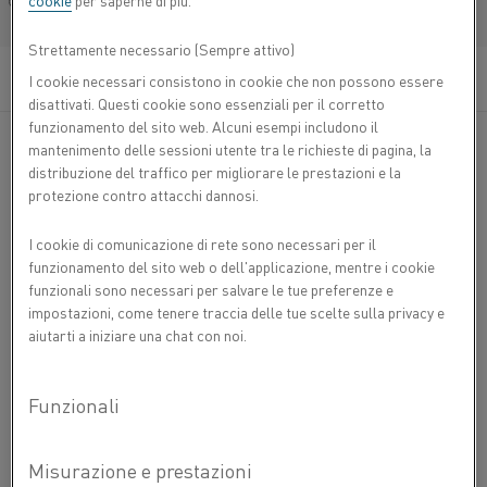
cookie
per saperne di più.
impieghi fino a 600 °C. La lega ha un moderato
Français/French
fattore di espansione termica costante fino a 300
Strettamente necessario (Sempre attivo)
°C.
I cookie necessari consistono in cookie che non possono essere
disattivati. Questi cookie sono essenziali per il corretto
Le applicazioni tipiche per Inv 127 sono: termostati per
funzionamento del sito web. Alcuni esempi includono il
alte temperature e nei bimetalli termostatici.
mantenimento delle sessioni utente tra le richieste di pagina, la
distribuzione del traffico per migliorare le prestazioni e la
protezione contro attacchi dannosi.
COMPOSIZIONE CHIMICA
Ni %
Fe %
I cookie di comunicazione di rete sono necessari per il
PROPRIETÀ FISICHE
Composizione nominale
40,5
Bal.
funzionamento del sito web o dell'applicazione, mentre i cookie
3
Densità g/cm
8,12
funzionali sono necessari per salvare le tue preferenze e
PROPRIETÀ MECCANICHE
2
impostazioni, come tenere traccia delle tue scelte sulla privacy e
Resistività elettrica a 20 °C Ω mm
/m
0,71
Resistenza
Resistenza
Allungamento
Durezza
aiutarti a iniziare una chat con noi.
allo
alla trazione
snervamento
Dichiarazione di non responsabilità: le raccomandazioni sono solo
-6
Temperatura °C
R
R
Espansione termica X10
A
/K
p0.2
m
indicative e l'idoneità di un materiale per un'applicazione specifica può
essere confermata solo quando si conoscono le effettive condizioni
30-130
3,8
MPa
MPa
%
Hv
di servizio. Lo sviluppo continuo può richiedere modifiche ai dati
270
460
30
125