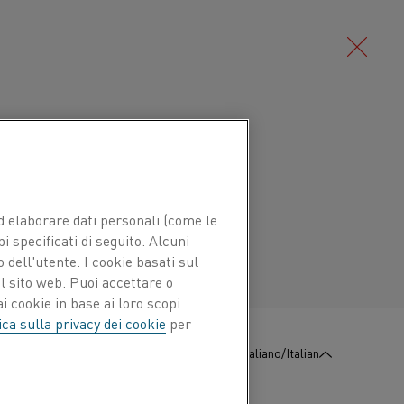
Deutsch/German
erritica avanzata di ferro-cromo-
alla metallurgia delle polveri, con
Português/Portuguese
hi fino a 1425 °C. La lega è
 ed elaborare dati personali (come le
 forma e da una resistenza
pi specificati di seguito. Alcuni
 dell'utente. I cookie basati sul
buone.
l sito web. Puoi accettare o
i cookie in base ai loro scopi
enza all'invecchiamento ed una ridotta
ica sulla privacy dei cookie
per
 proprietà dell'ossido superficiale, offrono
:
Contattaci
Italiano/Italian
sive così come in atmosfere con alto
di scaglia.