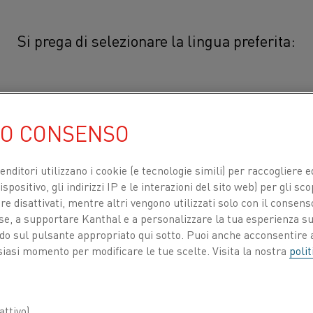
Si prega di selezionare la lingua preferita:
Kanthal® APM
简体中文/Chinese
®
Nastro Kanthal
APM è una lega f
UO CONSENSO
alluminio (lega FeCrAl) ricavata d
日本語/Japanese
dispersione migliorata, per impieg
venditori utilizzano i cookie (e tecnologie simili) per raccogliere
caratterizzata da una stabilità di
spositivo, gli indirizzi IP e le interazioni del sito web) per gli sco
Français/French
 disattivati, mentre altri vengono utilizzati solo con il consenso
all'ossidazione eccezionalmente 
ose, a supportare Kanthal e a personalizzare la tua esperienza su
ando sul pulsante appropriato qui sotto. Puoi anche acconsentire a
®
Nastro Kanthal
APM ha una bassa tend
siasi momento per modificare le tue scelte. Visita la nostra
polit
variazione della resistenza. Le eccellenti
TI PER
CHI SIAMO
CENTRO DELLE CONOSCENZE
una buona protezione in atmosfere corro
potenziale di carbonio senza formazione 
ttivo)