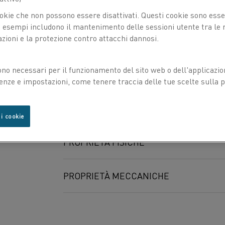
La combinazione unica di eccellenti propr
okie che non possono essere disattivati. Questi cookie sono essen
contribuisce a garantire una lunga durat
esempi includono il mantenimento delle sessioni utente tra le ri
della lega permette di ridurre la quantit
azioni e la protezione contro attacchi dannosi.
®
ni sono
Il Kanthal
APM viene utilizzato princip
ono necessari per il funzionamento del sito web o dell'applicazio
icazione
riscaldanti elettrici per forni industriali.
enze e impostazioni, come tenere traccia delle tue scelte sulla pr
ono le
ò
uesta
COMPOSIZIONE CHIMICA
hio
 i cookie
C %
PROPRIETÀ FISICHE
Composizione nominale
Min
-
3
Densità g/cm
Max
0,08
PROPRIETÀ MECCANICHE
2
Resistività elettrica a 20 °C Ω mm
/m
Spessore
Resistenza allo snervamento
R
Coefficiente di Poisson
R
p0.2