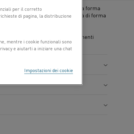
ietà di ossidazione e stabilità della forma
ziali per il corretto
a degli elementi. L'ottima stabilità di forma
chieste di pagina, la distribuzione
à di sostegni dell'elemento.
almente per la realizzazione di elementi
ne, mentre i cookie funzionali sono
ivacy e aiutarti a iniziare una chat
Impostazioni dei cookie
Si %
Mn %
Cr %
Al %
Fe %
5,8
Bal.
-
-
20,5
-
7,10
0,7
0,4
23,5
-
1,45
esistenza alla trazione
Allungamento
Durezza
0,30
R
A
Hv
m