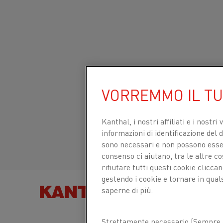
Inizio
Prodotti
Datasheets
Schede tecniche dei materiali
Sito globale/Inglese
KANTHAL® APM
VORREMMO IL T
Italiano/Italian
Kanthal, i nostri affiliati e
i nostri 
Nastro
informazioni di identificazione del di
Español/Spanish
sono necessari e non possono essere
consenso ci aiutano, tra le altre c
Scheda tecnica aggiornata
2024-09-09 07:31
rifiutare tutti questi cookie clicc
(sostituisce tutte le edizioni precedenti)
gestendo i cookie e tornare in qual
saperne di più.
TROVA PRODOT
SCARICA COME PDF
Strettamente necessario (Sempre a