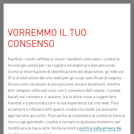
Si prega di selezionare la lingua preferita:
Inizio
Prodotti
Datasheets
Schede tecniche dei materiali
Mang
Sito globale/Inglese
VORREMMO IL TUO
MANGANINA 43
CONSENSO
简体中文/Chinese
Nastro
Deutsch/German
Kanthal, i nostri affiliati e
i nostri venditori utilizzano i cookie (e
tecnologie simili) per raccogliere ed elaborare dati personali
Scheda tecnica aggiornata
2024-09-09 07:33
(sostituisce
(come le informazioni di identificazione del dispositivo, gli indirizzi
Italiano/Italian
tutte le edizioni precedenti)
IP e le interazioni del sito web) per gli scopi specificati di seguito.
Alcuni sono necessari e non possono essere disattivati, mentre
日本語/Japanese
altri vengono utilizzati solo con il consenso dell'utente. I cookie
basati sul consenso ci aiutano, tra le altre cose, a supportare
SCARICA COME PDF
Kanthal e a personalizzare la tua esperienza sul sito web. Puoi
Português/Portuguese
accettare o rifiutare tutti questi cookie cliccando sul pulsante
appropriato qui sotto. Puoi anche acconsentire ai cookie in base ai
Español/Spanish
loro scopi gestendo i cookie e tornare in qualsiasi momento per
modificare le tue scelte. Visita la nostra
politica sulla privacy dei
Nastro Manganina 43 è una lega di rame-