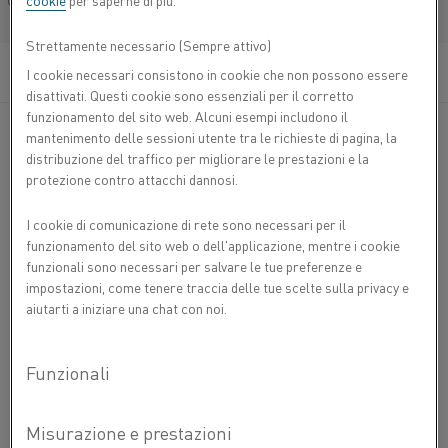
cookie
per saperne di più.
manganese-nichel (lega CuMnNi) da utilizzare a
Français/French
temperatura ambiente. La lega è caratterizzata da
Strettamente necessario (Sempre attivo)
una forza elettromotrice (FEM) termica molto bassa
rispetto al rame.
I cookie necessari consistono in cookie che non possono essere
disattivati. Questi cookie sono essenziali per il corretto
funzionamento del sito web. Alcuni esempi includono il
Nastro Manganina 43 è tipicamente utilizzata per la
mantenimento delle sessioni utente tra le richieste di pagina, la
produzione di resistenze standard, resistori di precisione,
distribuzione del traffico per migliorare le prestazioni e la
potenziometri, shunt e altri componenti elettrici ed
protezione contro attacchi dannosi.
elettronici.
I cookie di comunicazione di rete sono necessari per il
La bassa FEM della lega rispetto al rame la rende ideale
funzionamento del sito web o dell'applicazione, mentre i cookie
per l'impiego in circuiti elettrici, in particolare C.C., dove
funzionali sono necessari per salvare le tue preferenze e
una FEM termica spuria potrebbe causare il
impostazioni, come tenere traccia delle tue scelte sulla privacy e
malfunzionamento delle apparecchiature elettroniche. A
aiutarti a iniziare una chat con noi.
causa della bassa temperatura di esercizio, il coefficiente
di temperatura della resistenza è controllato per essere
basso in un intervallo da 20 a 50 °C.
COMPOSIZIONE CHIMICA