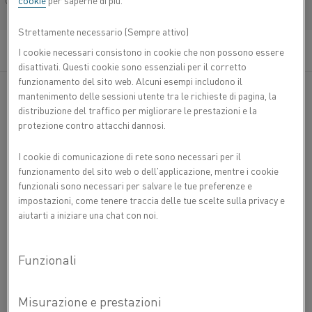
cookie
per saperne di più.
nichel-cromo (lega NiCr) per impieghi fino a 1150
Français/French
°C. La lega è caratterizzata da un'elevata
Strettamente necessario (Sempre attivo)
resistività, un'eccellente resistenza a caldo, una
buona resistenza all'ossidazione e un'ottima
I cookie necessari consistono in cookie che non possono essere
deformabilità. Ha una buona duttilità dopo l'uso e
disattivati. Questi cookie sono essenziali per il corretto
®
un'ottima saldabilità. Nikrothal
60 ha una buona
funzionamento del sito web. Alcuni esempi includono il
resistenza alla corrosione tranne che in atmosfere
mantenimento delle sessioni utente tra le richieste di pagina, la
contenenti zolfo e in alcune atmosfere controllate.
distribuzione del traffico per migliorare le prestazioni e la
protezione contro attacchi dannosi.
®
Applicazioni tipiche per nastro Nikrothal
60 sono:
I cookie di comunicazione di rete sono necessari per il
resistenze di frenatura e resistenze elettriche per forni
funzionamento del sito web o dell'applicazione, mentre i cookie
industriali.
funzionali sono necessari per salvare le tue preferenze e
impostazioni, come tenere traccia delle tue scelte sulla privacy e
aiutarti a iniziare una chat con noi.
COMPOSIZIONE CHIMICA
C %
Si %
Mn %
Cr %
Ni %
Fe %
PROPRIETÀ FISICHE
Composizione nominale
Bal.
3
Densità g/cm
8,20
Min
-
1,0
-
14,0
57,0
PROPRIETÀ MECCANICHE
2
Resistività elettrica a 20 °C Ω mm
/m
1,11
Spessore
Resistenza
Resistenza
Allungamento
Durezza
Max
0,10
1,7
1,0
18,0
60,0