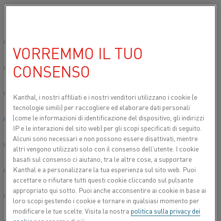
Si prega di selezionare la lingua preferita:
Inizio
Prodotti
Datasheets
Schede tecniche dei materiali
Nikr
Sito globale/Inglese
VORREMMO IL TUO
NIKROTHAL® 60
CONSENSO
简体中文/Chinese
Nastro
Deutsch/German
Kanthal, i nostri affiliati e
i nostri venditori utilizzano i cookie (e
tecnologie simili) per raccogliere ed elaborare dati personali
Scheda tecnica aggiornata
2024-09-09 07:34
(sostituisce
(come le informazioni di identificazione del dispositivo, gli indirizzi
Italiano/Italian
tutte le edizioni precedenti)
IP e le interazioni del sito web) per gli scopi specificati di seguito.
Alcuni sono necessari e non possono essere disattivati, mentre
日本語/Japanese
altri vengono utilizzati solo con il consenso dell'utente. I cookie
basati sul consenso ci aiutano, tra le altre cose, a supportare
SCARICA COME PDF
Kanthal e a personalizzare la tua esperienza sul sito web. Puoi
Português/Portuguese
accettare o rifiutare tutti questi cookie cliccando sul pulsante
appropriato qui sotto. Puoi anche acconsentire ai cookie in base ai
Español/Spanish
loro scopi gestendo i cookie e tornare in qualsiasi momento per
modificare le tue scelte. Visita la nostra
politica sulla privacy dei
®
Nastro Nikrothal
60 è una lega austenitica di