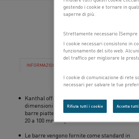
più?
gestendo i cookie e tornare in qual
saperne di più.
Strettamente necessario (Sempre a
I cookie necessari consistono in co
funzionamento del sito web. Alcuni 
del traffico per migliorare le prest
INFORMAZIONI
I cookie di comunicazione di rete s
necessari per salvare le tue prefer
con noi.
Kanthal offre barre tonde laminati a caldo in
dimensioni da 8 a 50 mm. Inoltre, offriamo
Rifiuta tutti i cookie
Accetta tutti
barre piatte laminati a caldo con larghezze da
20 a 100 mm e spessori da 5 a 50 mm.
Le barre vengono fornite come standard in