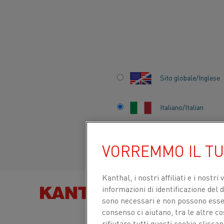
Inizio
Prodotti
Materiale per resistenza e per alta temperatura
Sito globale/Inglese
BARRA, BILLETTA, VER
LAMIERA
Italiano/Italian
Kanthal® è in grado di fornire alcune leghe in f
Español/Spanish
esigenze. Sono incluse dimensioni che variano dai
VORREMMO IL T
Vuoi
Kanthal, i nostri affiliati e
i nostri 
CONTATTACI
informazioni di identificazione del di
TROVA PRODOT
saperne
sono necessari e non possono essere
consenso ci aiutano, tra le altre c
di
rifiutare tutti questi cookie clicc