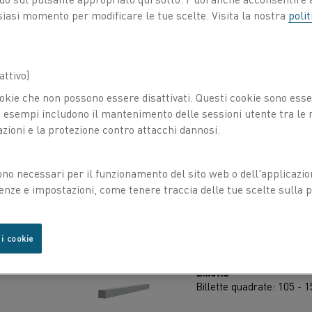
siasi momento per modificare le tue scelte. Visita la nostra
polit
ttivo)
okie che non possono essere disattivati. Questi cookie sono essen
esempi includono il mantenimento delle sessioni utente tra le ri
azioni e la protezione contro attacchi dannosi.
ono necessari per il funzionamento del sito web o dell'applicazio
enze e impostazioni, come tenere traccia delle tue scelte sulla pr
Barra
Barra tonda: 1-47 mm
Barra piatta: 15-100 mm
 i cookie
Billetta
Billette quadrate: 105 -