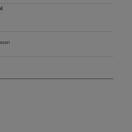
o)
ssori