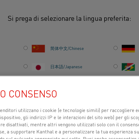
Si prega di selezionare la lingua preferita:
Barra, billetta, vergella, tubi e lamiera
简体中文/Chinese
GELLA, TUBI E
日本語/Japanese
orme diverse a seconda delle specifiche
Français/French
 prodotti semi-finiti al filo.
UO CONSENSO
venditori utilizzano i cookie (e tecnologie simili) per raccogliere
spositivo, gli indirizzi IP e le interazioni del sito web) per gli sco
TI PER
CHI SIAMO
CENTRO DELLE CONOSCENZE
 disattivati, mentre altri vengono utilizzati solo con il consenso
ose, a supportare Kanthal e a personalizzare la tua esperienza su
ando sul pulsante appropriato qui sotto. Puoi anche acconsentire a