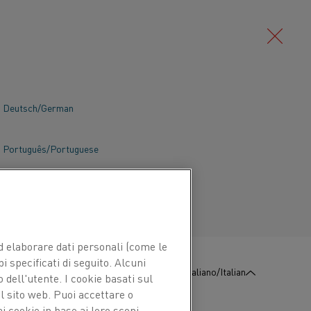
Deutsch/German
Português/Portuguese
 ed elaborare dati personali (come le
pi specificati di seguito. Alcuni
:
Contattaci
Italiano/Italian
 dell'utente. I cookie basati sul
l sito web. Puoi accettare o
i cookie in base ai loro scopi