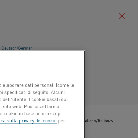
Deutsch/German
Português/Portuguese
 ed elaborare dati personali (come le
pi specificati di seguito. Alcuni
 dell'utente. I cookie basati sul
l sito web. Puoi accettare o
i cookie in base ai loro scopi
ica sulla privacy dei cookie
per
:
Contattaci
Italiano/Italian