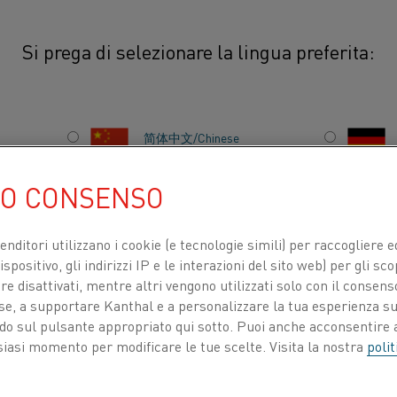
Si prega di selezionare la lingua preferita:
uperthal®
Superthal® HT
简体中文/Chinese
UO CONSENSO
日本語/Japanese
®
 (3.045°F). I moduli Superthal
HT per
ndard o come sistemi di riscaldo
Français/French
venditori utilizzano i cookie (e tecnologie simili) per raccogliere
spositivo, gli indirizzi IP e le interazioni del sito web) per gli sco
 disattivati, mentre altri vengono utilizzati solo con il consenso
ose, a supportare Kanthal e a personalizzare la tua esperienza su
ando sul pulsante appropriato qui sotto. Puoi anche acconsentire a
TI PER
CHI SIAMO
CENTRO DELLE CONOSCENZE
siasi momento per modificare le tue scelte. Visita la nostra
polit