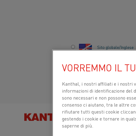
…
Inizio
Prodotti
Moduli di riscaldo
Moduli di riscaldo S
Sito globale/Inglese
SUPERTHAL® HT
VORREMMO IL T
Italiano/Italian
Per forni ad elevate temperature fino a 1.675 °C
uso verticale sono disponibili in dimensioni sta
progettati appositamente.
Español/Spanish
Kanthal, i nostri affiliati e
i nostri 
informazioni di identificazione del di
sono necessari e non possono essere
Consumo di energia ridotto
consenso ci aiutano, tra le altre c
rifiutare tutti questi cookie clicc
Controllo preciso della temperatura
TROVA PRODOT
gestendo i cookie e tornare in qual
Distribuzione uniforme della temperatura
saperne di più.