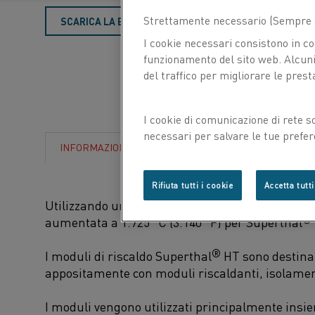
Vuoi
Strettamente necessario (Sempre a
SCARICA LA BROCHURE
CONTATTACI
saperne
I cookie necessari consistono in co
funzionamento del sito web. Alcuni 
di
del traffico per migliorare le prest
più?
I cookie di comunicazione di rete s
necessari per salvare le tue prefer
CARATTERISTICHE
SCARICA
INFORMAZIONI
con noi.
Rifiuta tutti i cookie
Accetta tutti
Utilizzando un materiale riscaldante speciale d
®
aumentata a 1.725 °C (3.140 °F) per Superthal
®
I moduli di riscaldo Superthal
HT sono destinati
appositamente con moduli riscaldanti, isolament
I moduli vengono utilizzati principalmente insiem