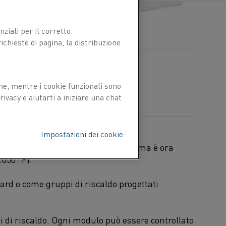
ziali per il corretto
chieste di pagina, la distribuzione
ne, mentre i cookie funzionali sono
ivacy e aiutarti a iniziare una chat
Impostazioni dei cookie
i molibdeno), la temperatura massima è ora
.050 °F).
ard o come gruppi di riscaldo progettati
mi di riscaldo. Ogni modulo può essere controllato