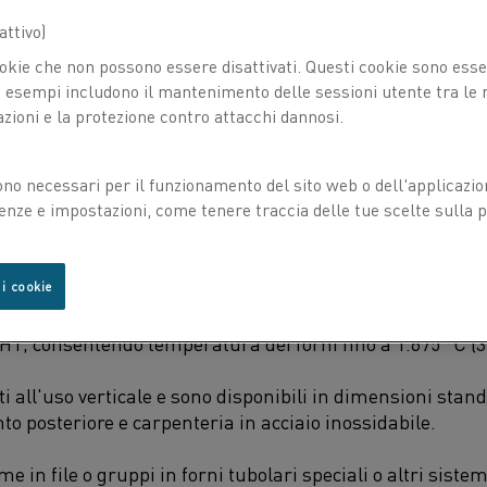
ttivo)
okie che non possono essere disattivati. Questi cookie sono essen
esempi includono il mantenimento delle sessioni utente tra le ri
azioni e la protezione contro attacchi dannosi.
ono necessari per il funzionamento del sito web o dell'applicazio
enze e impostazioni, come tenere traccia delle tue scelte sulla pr
 i cookie
®
i nuova concezione, Kanthal
Super MoSi2 (disiliciuro d
HT, consentendo temperatura dei forni fino a 1.675 °C (3
 all'uso verticale e sono disponibili in dimensioni stand
o posteriore e carpenteria in acciaio inossidabile.
e in file o gruppi in forni tubolari speciali o altri siste