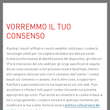
Si prega di selezionare la lingua preferita:
Inizio
Prodotti
Riscaldatori d'aria
Riscaldatori di flusso
Quadr
Sito globale/Inglese
VORREMMO IL TUO
QUADRO DI CONTROLLO PER FLOW
HEATER
CONSENSO
简体中文/Chinese
Deutsch/German
Kanthal, i nostri affiliati e
i nostri venditori utilizzano i cookie (e
tecnologie simili) per raccogliere ed elaborare dati personali
(come le informazioni di identificazione del dispositivo, gli indirizzi
Italiano/Italian
IP e le interazioni del sito web) per gli scopi specificati di seguito.
Alcuni sono necessari e non possono essere disattivati, mentre
日本語/Japanese
altri vengono utilizzati solo con il consenso dell'utente. I cookie
basati sul consenso ci aiutano, tra le altre cose, a supportare
Kanthal e a personalizzare la tua esperienza sul sito web. Puoi
Português/Portuguese
accettare o rifiutare tutti questi cookie cliccando sul pulsante
appropriato qui sotto. Puoi anche acconsentire ai cookie in base ai
Español/Spanish
loro scopi gestendo i cookie e tornare in qualsiasi momento per
modificare le tue scelte. Visita la nostra
politica sulla privacy dei