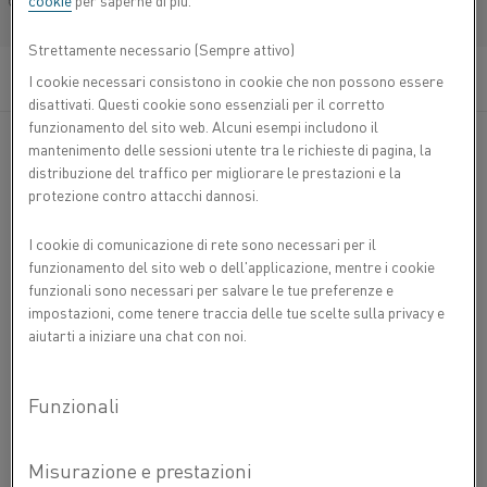
cookie
per saperne di più.
Français/French
Strettamente necessario (Sempre attivo)
I cookie necessari consistono in cookie che non possono essere
disattivati. Questi cookie sono essenziali per il corretto
funzionamento del sito web. Alcuni esempi includono il
mantenimento delle sessioni utente tra le richieste di pagina, la
distribuzione del traffico per migliorare le prestazioni e la
®
Il quadro di controllo per Flow Heater Kanthal
Il sistema
protezione contro attacchi dannosi.
di controllo del riscaldatore di flusso Kanthal® offre una
serie di funzioni che vi aiuteranno a gestire uno o più
I cookie di comunicazione di rete sono necessari per il
riscaldatori di flusso con una maggiore sicurezza operativa
funzionamento del sito web o dell'applicazione, mentre i cookie
e una migliore esperienza utente.
funzionali sono necessari per salvare le tue preferenze e
impostazioni, come tenere traccia delle tue scelte sulla privacy e
Ciclo di riscaldo brevettato per una maggiore durata del
aiutarti a iniziare una chat con noi.
riscaldatore di flusso
Protezione contro i guasti delle singole fasi
Il controllo della ventola permette un funzionamento più
semplice