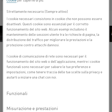
cookie
per saperne di più.
Français/French
Strettamente necessario (Sempre attivo)
I cookie necessari consistono in cookie che non possono essere
disattivati. Questi cookie sono essenziali per il corretto
funzionamento del sito web. Alcuni esempi includono il
mantenimento delle sessioni utente tra le richieste di pagina, la
distribuzione del traffico per migliorare le prestazioni e la
protezione contro attacchi dannosi.
I cookie di comunicazione di rete sono necessari per il
Fusione dell'alluminio
funzionamento del sito web o dell'applicazione, mentre i cookie
funzionali sono necessari per salvare le tue preferenze e
Fusione del magnesio
impostazioni, come tenere traccia delle tue scelte sulla privacy e
aiutarti a iniziare una chat con noi.
Fusione dell'acciaio
Riscaldo linea di colata/canali di colata