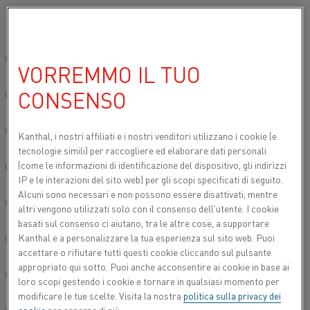
Si prega di selezionare la lingua preferita:
Inizio
Settori
Alluminio
Alluminio secondario
Impianto di cola
Sito globale/Inglese
VORREMMO IL TUO
IMPIANTO DI COLATA
CONSENSO
简体中文/Chinese
L'offerta Kanthal comprende prodotti per la fusione
di un'ampia gamma di leghe e metalli. I nostri
Deutsch/German
Kanthal, i nostri affiliati e
i nostri venditori utilizzano i cookie (e
prodotti sono impiegati in applicazioni come:
tecnologie simili) per raccogliere ed elaborare dati personali
(come le informazioni di identificazione del dispositivo, gli indirizzi
Italiano/Italian
IP e le interazioni del sito web) per gli scopi specificati di seguito.
Alcuni sono necessari e non possono essere disattivati, mentre
日本語/Japanese
altri vengono utilizzati solo con il consenso dell'utente. I cookie
basati sul consenso ci aiutano, tra le altre cose, a supportare
Kanthal e a personalizzare la tua esperienza sul sito web. Puoi
Português/Portuguese
accettare o rifiutare tutti questi cookie cliccando sul pulsante
appropriato qui sotto. Puoi anche acconsentire ai cookie in base ai
Español/Spanish
loro scopi gestendo i cookie e tornare in qualsiasi momento per
modificare le tue scelte. Visita la nostra
politica sulla privacy dei