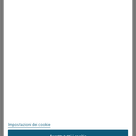
CONTATTACI
INFORMAZIONI SU ALLEIMA
INFORMAZIONI SU ALLEIMA
CERTIFICATI
SPEAK UP
Privacy
Informazioni su questo sito
Mappa del sito
Impostazioni dei cookie
Marchi commerciali