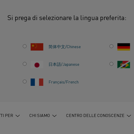
Si prega di selezionare la lingua preferita:
 anodi
简体中文/Chinese
Il passaggio dai combus
forni migliora signifi
EL
日本語/Japanese
un processo produttivo
Français/French
TI PER
CHI SIAMO
CENTRO DELLE CONOSCENZE