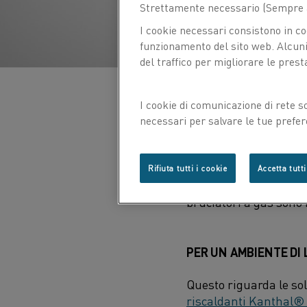
Strettamente necessario (Sempre a
I cookie necessari consistono in co
funzionamento del sito web. Alcuni 
del traffico per migliorare le prest
I cookie di comunicazione di rete s
necessari per salvare le tue prefer
Secondo Daniel Burto
con noi.
riscaldanti elettrici n
sull'affidabilità dei fo
Rifiuta tutti i cookie
Accetta tutti
nel peggiore dei casi 
bruciatori a gas sono i
PER UN AMBIENTE DI 
Questo riguarda le so
riscaldanti Kanthal®