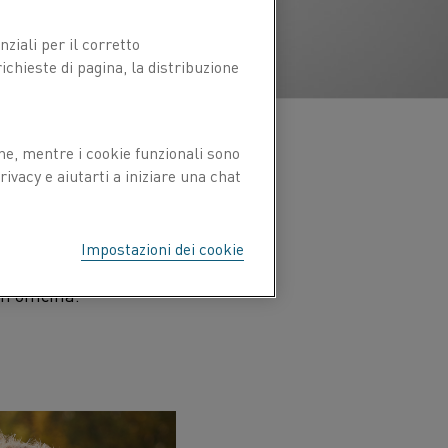
ziali per il corretto
chieste di pagina, la distribuzione
ne, mentre i cookie funzionali sono
ivacy e aiutarti a iniziare una chat
io agli elementi
ti di produzione,
 "I bruciatori a gas, o
Impostazioni dei cookie
scaldo dell'anodo. Ma i
n officina."