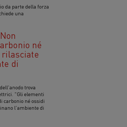
io da parte della forza
ichiede una
. Non
carbonio né
rilasciate
te di
dell'anodo trova
trici. "Gli elementi
di carbonio né ossidi
uinano l'ambiente di