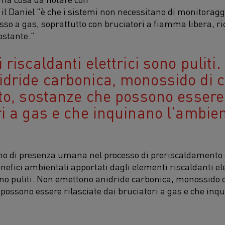
ua il Daniel "è che i sistemi non necessitano di monitoragg
esso a gas, soprattutto con bruciatori a fiamma libera, r
ostante."
 riscaldanti elettrici sono puliti
dride carbonica, monossido di 
oto, sostanze che possono essere 
ri a gas e che inquinano l'ambien
gno di presenza umana nel processo di preriscaldamento 
efici ambientali apportati dagli elementi riscaldanti elet
sono puliti. Non emettono anidride carbonica, monossido 
 possono essere rilasciate dai bruciatori a gas e che inq