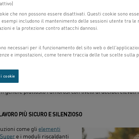
ttivo)
okie che non possono essere disattivati. Questi cookie sono essen
esempi includono il mantenimento delle sessioni utente tra le ri
azioni e la protezione contro attacchi dannosi.
ono necessari per il funzionamento del sito web o dell'applicazio
enze e impostazioni, come tenere traccia delle tue scelte sulla pr
n, Business Development Manager di Kanthal, il passagg
ei forni può avere un impatto positivo significativo sui cos
rni di riscaldo e sulla sicurezza all'interno della fabbrica.
 i cookie
a olio, sono stati storicamente parte integrante del preri
n genere piuttosto rumorosi con livelli di decibel elevati i
LAVORO PIÙ SICURO E SILENZIOSO
luzioni come gli
elementi
 Super
e i moduli riscaldanti