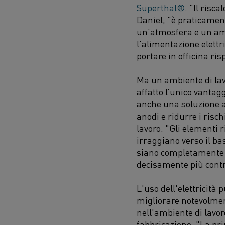
Superthal®
. "Il risca
Daniel, "è praticamen
un'atmosfera e un amb
l'alimentazione elettri
portare in officina ris
Ma un ambiente di lav
affatto l’unico vantagg
anche una soluzione af
anodi e ridurre i risch
lavoro. "Gli elementi
irraggiano verso il b
siano completamente as
decisamente più contro
L'uso dell'elettricità 
migliorare notevolmente
nell'ambiente di lavoro
fabbricazione. "La pr