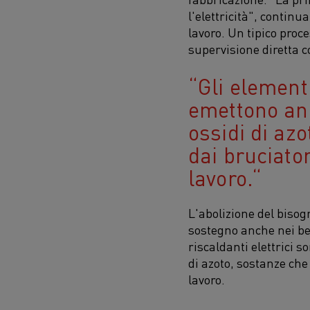
l'elettricità", contin
lavoro. Un tipico proc
supervisione diretta c
Gli elementi
emettono ani
ossidi di az
dai bruciato
lavoro.
L'abolizione del biso
sostegno anche nei ben
riscaldanti elettrici 
di azoto, sostanze che
lavoro.