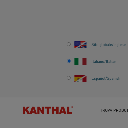
Inizio
Settori
Alluminio
Reparti Rodding
Preriscaldo degli
Sito globale/Inglese
DAL GAS
ALL'ELETTRICO N
Italiano/Italian
PRERISCALDO
Español/Spanish
DELL'ANODO
TROVA PRODOT