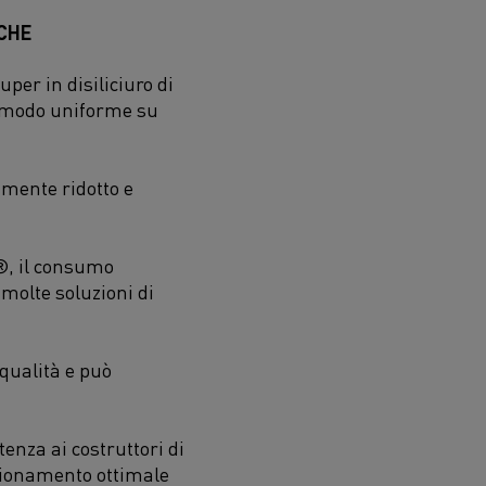
ICHE
per in disiliciuro di
in modo uniforme su
mente ridotto e
®, il consumo
 molte soluzioni di
qualità e può
enza ai costruttori di
izionamento ottimale