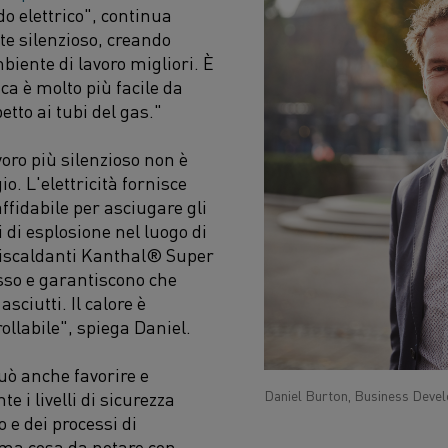
ldo elettrico", continua
te silenzioso, creando
iente di lavoro migliori. È
ca è molto più facile da
petto ai tubi del gas."
oro più silenzioso non è
io. L'elettricità fornisce
fidabile per asciugare gli
i di esplosione nel luogo di
 riscaldanti Kanthal® Super
asso e garantiscono che
ciutti. Il calore è
llabile", spiega Daniel.
può anche favorire e
Daniel Burton, Business Deve
 i livelli di sicurezza
 e dei processi di
ima cosa da notare con