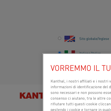
Inizio
Settori
Celle solari e semiconduttori
Sito globale/Inglese
CELLE SOLARI E
Italiano/Italian
SEMICONDUTTORI
VORREMMO IL T
Español/Spanish
Kanthal, i nostri affiliati e
i nostri 
informazioni di identificazione del di
sono necessari e non possono essere
TROVA PRODOT
consenso ci aiutano, tra le altre c
rifiutare tutti questi cookie clicc
gestendo i cookie e tornare in qual