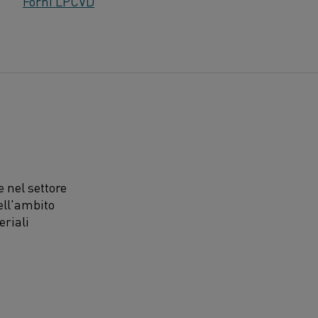
Forni LPCVD
 nel settore
ell'ambito
eriali