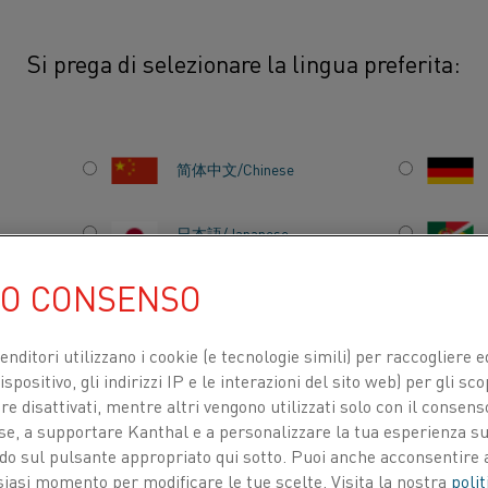
Si prega di selezionare la lingua preferita:
简体中文/Chinese
L'offerta Kanthal com
produzione di wafer di 
日本語/Japanese
celle solari sia nei s
UO CONSENSO
Français/French
venditori utilizzano i cookie (e tecnologie simili) per raccogliere
spositivo, gli indirizzi IP e le interazioni del sito web) per gli sco
 disattivati, mentre altri vengono utilizzati solo con il consenso
TI PER
CHI SIAMO
CENTRO DELLE CONOSCENZE
ose, a supportare Kanthal e a personalizzare la tua esperienza su
ando sul pulsante appropriato qui sotto. Puoi anche acconsentire a
siasi momento per modificare le tue scelte. Visita la nostra
polit