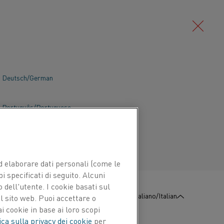
Deutsch/German
prende moduli a diffusione per la
silicio cristallino, utilizzati sia nelle
Português/Portuguese
emiconduttori.
 ed elaborare dati personali (come le
pi specificati di seguito. Alcuni
 dell'utente. I cookie basati sul
:
Contattaci
Italiano/Italian
l sito web. Puoi accettare o
i cookie in base ai loro scopi
ica sulla privacy dei cookie
per