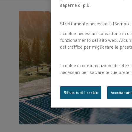
saperne di più.
Strettamente necessario (Sempre a
I cookie necessari consistono in co
funzionamento del sito web. Alcuni 
del traffico per migliorare le prest
I cookie di comunicazione di rete s
necessari per salvare le tue prefer
con noi.
Rifiuta tutti i cookie
Accetta tutti