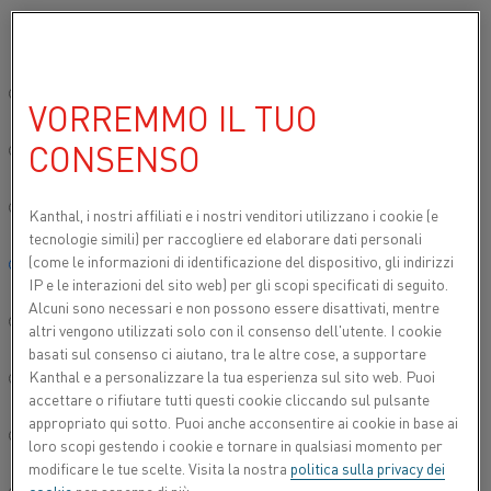
Si prega di selezionare la lingua preferita:
Inizio
Settori
Ceramica
Ceramica di consumo
Sito globale/Inglese
VORREMMO IL TUO
CERAMICA DI
CONSENSO
CONSUMO
简体中文/Chinese
Le ceramiche di consumo hanno una vasta gamma
Deutsch/German
Kanthal, i nostri affiliati e
i nostri venditori utilizzano i cookie (e
di applicazioni, dalle piccole alle grandi
tecnologie simili) per raccogliere ed elaborare dati personali
applicazioni. Forniamo quanto occorre, dai forni per
(come le informazioni di identificazione del dispositivo, gli indirizzi
Italiano/Italian
IP e le interazioni del sito web) per gli scopi specificati di seguito.
ceramica a quelli per colaggio.
Alcuni sono necessari e non possono essere disattivati, mentre
日本語/Japanese
altri vengono utilizzati solo con il consenso dell'utente. I cookie
basati sul consenso ci aiutano, tra le altre cose, a supportare
Kanthal e a personalizzare la tua esperienza sul sito web. Puoi
Português/Portuguese
accettare o rifiutare tutti questi cookie cliccando sul pulsante
appropriato qui sotto. Puoi anche acconsentire ai cookie in base ai
Español/Spanish
loro scopi gestendo i cookie e tornare in qualsiasi momento per
modificare le tue scelte. Visita la nostra
politica sulla privacy dei