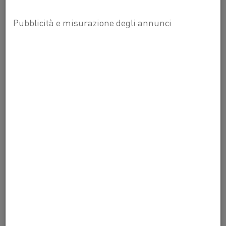
Piastrelle
Ceramiche tradizionali e non solo
PRODOTTI CORRELATI
Qui puoi trovare l'offerta dei prodotti Kanthal