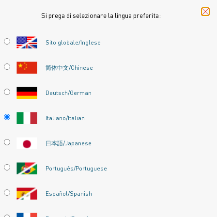
Si prega di selezionare la lingua preferita:
Inizio
Settori
Elettronica
Resistenze di frenatura
Sito globale/Inglese
RESISTENZE DI
FRENATURA
简体中文/Chinese
L'offerta Kanthal comprende un'ampia gamma di
Deutsch/German
leghe adatte per le resistenze di frenatura.
Italiano/Italian
日本語/Japanese
Português/Portuguese
Español/Spanish