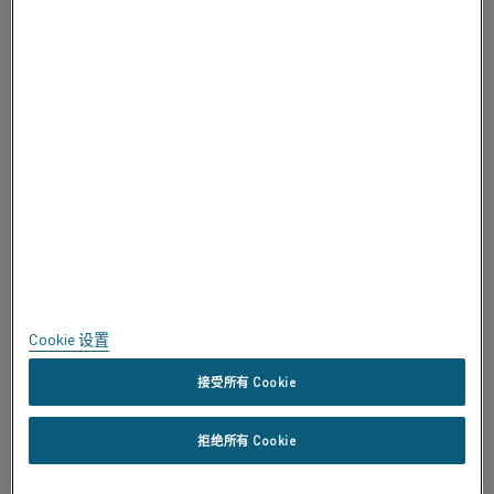
关于 ALLEIMA
认证
大胆直言
隐私
关于本网站
网站地图
Cookie 设置
商标
接受所有 Cookie
版权所有 © Kanthal AB; (publ) SE-734 27 Hallstahammar, Sweden 电
拒绝所有 Cookie
话 +46 (0)220 21000