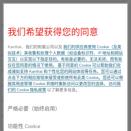
[zh] Please select your preferred language:
首页
知识中心
加热材料知识
元件支撑系统
全球站点/英语
我们希望获得您的同意
元件支撑系统
简体中文/Chinese
Kanthal、我们的附属公司以及
我们的供应商使用 Cookie（及类
似技术）来收集和处理个人数据（如设备标识符、IP 地址和网站
类别:
加热材料
, 加热元件
Deutsch/German
交互）以实现以下指定目的。有些是必要的，无法关闭，而有些
仅在您同意的情况下使用。 基于同意的 Cookie 可以帮助我们完
内容：
成诸如支持 Kanthal 和个性化您的网站体验等任务。您可以通过
Italiano/Italian
线材： 螺旋线 - 自由辐射
点击下方的相应按钮来接受或拒绝所有此类 Cookie。您还可以根
线材： 螺旋
据其用途管理 Cookie 并随时重新访问以更改您的选择。 访问我
日本語/Japanese
线材： ROB
们的
Cookie 隐私政策
以了解更多信息。
线材： 圈
带材： 波纹 - 自由辐射
Português/Portuguese
带材： 波纹
Español/Spanish