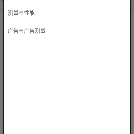
Français/French
陶瓷支撑材料的使用
炉结构中使用的陶瓷对炉寿命、工作性能和热效
率有重大影响。 高质量的耐火元件支架对于加热
元件的耐用性和使用寿命至关重要。 只能使用氧
化铝含量超过 45%、氧化铁含量低于 1% 且碱含
量最少的高品位耐火粘土或硅线石。 陶瓷支撑材
料必须具有高绝缘电阻，并能承受快速波动的热
应力和机械应力。
加热元件对陶瓷支架上的杂质很敏感，这可能会
导致蠕变电流侵蚀元件并导致过早失效。 这些杂
质也可能与表面氧化物发生反应，减少元件的使
用寿命。 保持支撑砖块的清洁是必不可少的。
元件失效后，应更换任何损坏的砖或涂上保护水
泥。
炉体保温材料